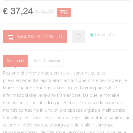
€ 37,24
€ 40,00
7%
Disponibile
AGGIUNGI AL CARRELLO
Sommario
Scheda tecnica
Regione di antiche tradizioni rurali, con una cultura
prevalentemente legata alla trasmissione orale del sapere, le
Marche hanno condensato nei proverbi gran parte delle
informazioni che venivano tramandate. Da quelle morali e
filosofiche, incaricate di rappresentare i valori e le ansie del
mondo contadino in una chiave spesso arguta e malinconica,
fino alle prescrizioni tecniche dei regimi alimentari e sanitari, ai
calendari delle diverse attività agricole e alle ricorrenze
religiose e sociali. Identificato e raccolto una prima volta nella