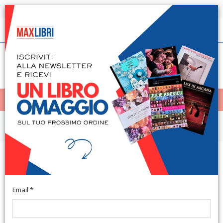
Spedizione in 24h per tutti i libri disponibili
Italiano
(0)
(
0
)
< Home
MENÙ
Arte e architettura
L'enciclopedia dei poveri. I
proverbi marchigiani
Email *
A cura di Ugo Bellesi e Tommaso Lucchetti. Ancona, 2014; br.,
pp. 340, ill. b/n e col., cm 21,5x28,5.