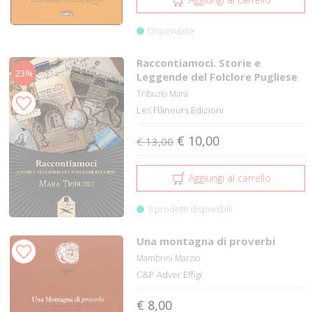
Disponibile
Raccontiamoci. Storie e
23%
Leggende del Folclore Pugliese
Tribuzio Mara
Les Flâneurs Edizioni
€ 10,00
€ 13,00
Aggiungi al carrello
9 prodotti disponibili
Una montagna di proverbi
Mambrini Marzio
C&P Adver Effigi
€ 8,00