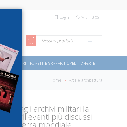
Login
Wishlist
(
0
)
rca avanzata
Nessun prodotto
PORT E MOTORI
FUMETTI E GRAPHIC NOVEL
OFFERTE
Home
Arte e architettura
o. Dagli archivi militari la
no degli eventi più discussi
nda guerra mondiale