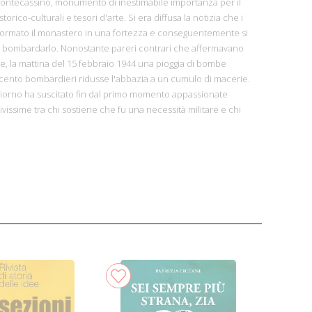
 Montecassino, monumento di inestimabile importanza per il
rico-culturali e tesori d'arte. Si era diffusa la notizia che i
formato il monastero in una fortezza e conseguentemente si
e bombardarlo. Nonostante pareri contrari che affermavano
one, la mattina del 15 febbraio 1944 una pioggia di bombe
ecento bombardieri ridusse l'abbazia a un cumulo di macerie.
iorno ha suscitato fin dal primo momento appassionate
ivissime tra chi sostiene che fu una necessità militare e chi