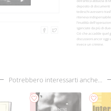
dell'antica abbazia di
deposito di documenti sto
tedeschi avessero tras
riteneva indispensabil
l'inutilità dell'operazi
sganciate da più di du
Ciò che accadde quel g
discussioni ancor oggi v
invece un crimine.
Potrebbero interessarti anche...