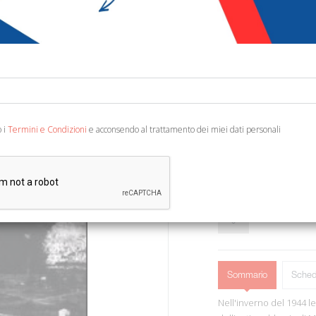
€ 14,40
Codice:
81869620209
Editore:
Dalai Editore
Ean13:
978888490466
o i
Termini e Condizioni
e acconsendo al trattamento dei miei dati personali
Traduzione di Peru E. Mila
Sommario
Sched
Nell'inverno del 1944 le