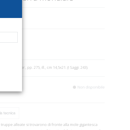
821
9
no, 2003; br., pp. 275, ill., cm 14,5x21. (I Saggi. 243).
Non disponibile
a tecnica
 truppe alleate si trovarono di fronte alla mole gigantesca