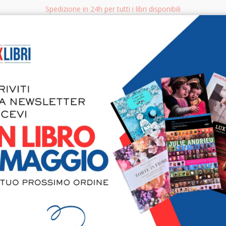
Spedizione in 24h per tutti i libri disponibili
bri.it
Rice
CERCA
AGGISTICA
LIBRI PER BAMBINI E RAGAZZI
MANUALI - GUIDE - CORSI
S
Montecassin
verità su u
della seco