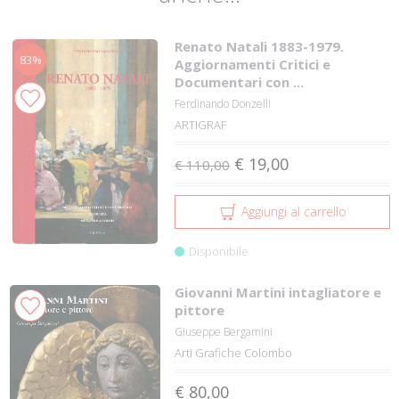
Renato Natali 1883-1979.
83%
Aggiornamenti Critici e
Documentari con ...
Ferdinando Donzelli
ARTIGRAF
€ 19,00
€ 110,00
Aggiungi al carrello
Disponibile
Giovanni Martini intagliatore e
pittore
Giuseppe Bergamini
Arti Grafiche Colombo
€ 80,00