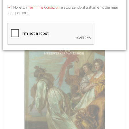
September 16 - November 11, 1990. German Text. Lingen,
Ho letto i
Termini e Condizioni
e acconsendo al trattamento dei miei
1990; hardback, pp. 236, 92 numbered b/w ill., 39 numbered
dati personali
b/w and col. plates, cm 20,5x27,5.