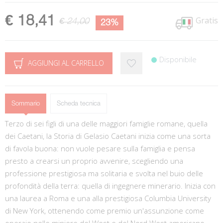
€ 18,41
Gratis
€ 24,00
23%
Disponibile
AGGIUNGI AL CARRELLO
Sommario
Scheda tecnica
Terzo di sei figli di una delle maggiori famiglie romane, quella
dei Caetani, la Storia di Gelasio Caetani inizia come una sorta
di favola buona: non vuole pesare sulla famiglia e pensa
presto a crearsi un proprio avvenire, scegliendo una
professione prestigiosa ma solitaria e svolta nel buio delle
profondità della terra: quella di ingegnere minerario. Inizia con
una laurea a Roma e una alla prestigiosa Columbia University
di New York, ottenendo come premio un'assunzione come
operaio nelle miniere del West e del Nord West americano.