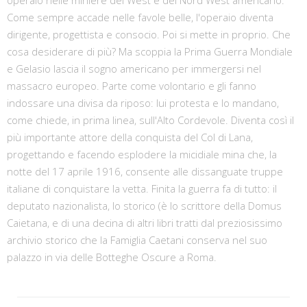
Come sempre accade nelle favole belle, l'operaio diventa
dirigente, progettista e consocio. Poi si mette in proprio. Che
cosa desiderare di più? Ma scoppia la Prima Guerra Mondiale
e Gelasio lascia il sogno americano per immergersi nel
massacro europeo. Parte come volontario e gli fanno
indossare una divisa da riposo: lui protesta e lo mandano,
come chiede, in prima linea, sull'Alto Cordevole. Diventa così il
più importante attore della conquista del Col di Lana,
progettando e facendo esplodere la micidiale mina che, la
notte del 17 aprile 1916, consente alle dissanguate truppe
italiane di conquistare la vetta. Finita la guerra fa di tutto: il
deputato nazionalista, lo storico (è lo scrittore della Domus
Caietana, e di una decina di altri libri tratti dal preziosissimo
archivio storico che la Famiglia Caetani conserva nel suo
palazzo in via delle Botteghe Oscure a Roma.