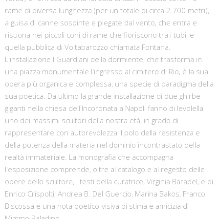
rame di diversa lunghezza (per un totale di circa 2.700 metri),
a guisa di canne sospinte e piegate dal vento, che entra e
risuona nei piccoli coni di rame che fioriscono tra i tubi, e
quella pubblica di Voltabarozzo chiamata Fontana.
L'installazione I Guardiani della dormiente, che trasforma in
una piazza monumentale l'ingresso al cimitero di Rio, è la sua
opera più organica e complessa, una specie di paradigma della
sua poetica. Da ultimo la grande installazione di due ghirbe
giganti nella chiesa dell'Incoronata a Napoli fanno di Ievolella
uno dei massimi scultori della nostra età, in grado di
rappresentare con autorevolezza il polo della resistenza e
della potenza della materia nel dominio incontrastato della
realtà immateriale. La monografia che accompagna
l'esposizione comprende, oltre al catalogo e al regesto delle
opere dello scultore, i testi della curatrice, Virginia Baradel, e di
Enrico Crispolti, Andrea B. Del Guercio, Marina Bakos, Franco
Biscossa e una nota poetico-visiva di stima e amicizia di
Mimmo Paladino.