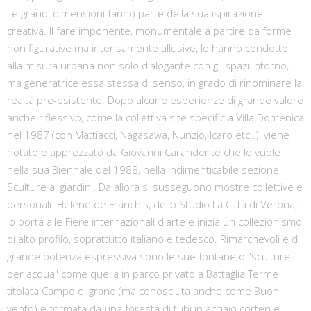
Le grandi dimensioni fanno parte della sua ispirazione
creativa. Il fare imponente, monumentale a partire da forme
non figurative ma intensamente allusive, lo hanno condotto
alla misura urbana non solo dialogante con gli spazi intorno,
ma generatrice essa stessa di senso, in grado di rinominare la
realtà pre-esistente. Dopo alcune esperienze di grande valore
anche riflessivo, come la collettiva site specific a Villa Domenica
nel 1987 (con Mattiacci, Nagasawa, Nunzio, Icaro etc..), viene
notato e apprezzato da Giovanni Carandente che lo vuole
nella sua Biennale del 1988, nella indimenticabile sezione
Sculture ai giardini. Da allora si susseguono mostre collettive e
personali. Héléne de Franchis, dello Studio La Città di Verona,
lo porta alle Fiere internazionali d'arte e inizia un collezionismo
di alto profilo, soprattutto italiano e tedesco. Rimarchevoli e di
grande potenza espressiva sono le sue fontane o "sculture
per acqua" come quella in parco privato a Battaglia Terme
titolata Campo di grano (ma conosciuta anche come Buon
vento) e formata da una foresta di tubi in acciaio corten e