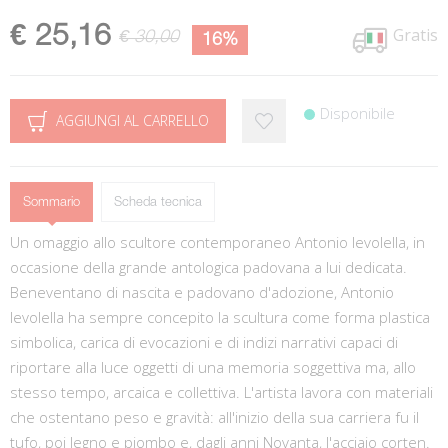
€ 25,16
Gratis
€ 30,00
16%
Disponibile
AGGIUNGI AL CARRELLO
Sommario
Scheda tecnica
Un omaggio allo scultore contemporaneo Antonio Ievolella, in
occasione della grande antologica padovana a lui dedicata.
Beneventano di nascita e padovano d'adozione, Antonio
Ievolella ha sempre concepito la scultura come forma plastica
simbolica, carica di evocazioni e di indizi narrativi capaci di
riportare alla luce oggetti di una memoria soggettiva ma, allo
stesso tempo, arcaica e collettiva. L'artista lavora con materiali
che ostentano peso e gravità: all'inizio della sua carriera fu il
tufo, poi legno e piombo e, dagli anni Novanta, l'acciaio corten.