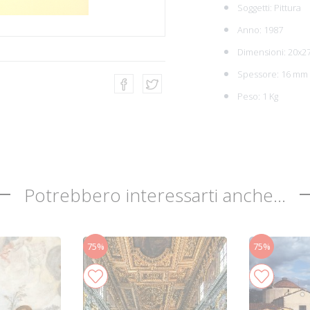
Soggetti:
Pittura
Anno: 1987
Dimensioni: 20x2
Spessore: 16 mm
Peso: 1 Kg
Potrebbero interessarti anche...
75%
75%