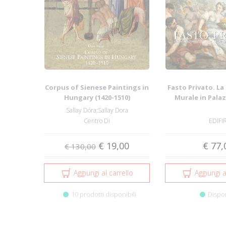
Corpus of Sienese Paintings in
Fasto Privato. L
Hungary (1420-1510)
Murale in Palazz
Famigl.
Sallay Dóra;Sallay Dora
Centro Di
EDIFI
€ 19,00
€ 77,
€ 130,00
Aggiungi al carrello
Aggiungi a
10 prodotti disponibili
Dispo