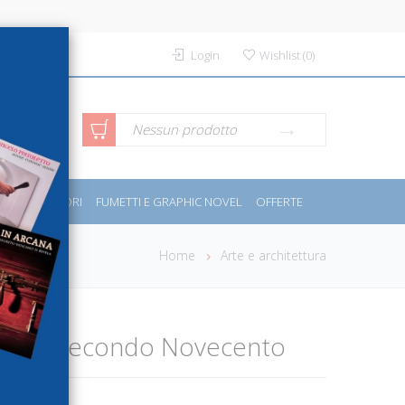
Login
Wishlist
(
0
)
rca avanzata
Nessun prodotto
PORT E MOTORI
FUMETTI E GRAPHIC NOVEL
OFFERTE
Home
Arte e architettura
vornesi. Secondo Novecento