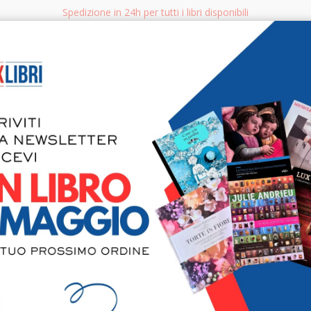
Spedizione in 24h per tutti i libri disponibili
bri.it
Rice
CERCA
AGGISTICA
LIBRI PER BAMBINI E RAGAZZI
MANUALI - GUIDE - CORSI
S
Pittori li