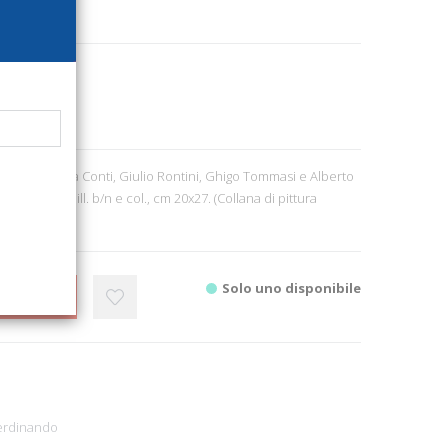
8955
onetti, Andrea Conti, Giulio Rontini, Ghigo Tommasi e Alberto
il., pp. 240, ill. b/n e col., cm 20x27. (Collana di pittura
nto).
Solo uno disponibile
CARRELLO
Ferdinando