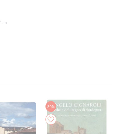
7 cm
80%