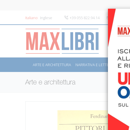
Italiano
Inglese
+39 055 822.94.14
info@maxli
ARTE E ARCHITETTURA
NARRATIVA E LETTERATURA
S
Arte e architettura