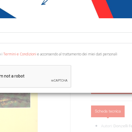
€ 85,00
Codice:
76664160450
Editore:
Cappelli
Categoria:
Pittura
Interventi di Luciano B
o i
Termini e Condizioni
e acconsendo al trattamento dei miei dati personali
Zampieri. Bologna, 1987; r
dell'ottocento e novece
AGGIUNGI AL 
Scheda tecnica
Autori:
Donzelli 