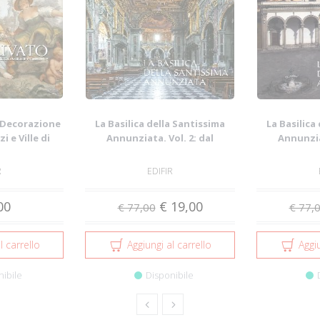
a Decorazione
La Basilica della Santissima
La Basilica
i e Ville di
Annunziata. Vol. 2: dal
Annunziat
..
Seicento all...
Duece
R
EDIFIR
00
€ 19,00
€ 77,00
€ 77,
l carrello
Aggiungi al carrello
Aggiu
nibile
Disponibile