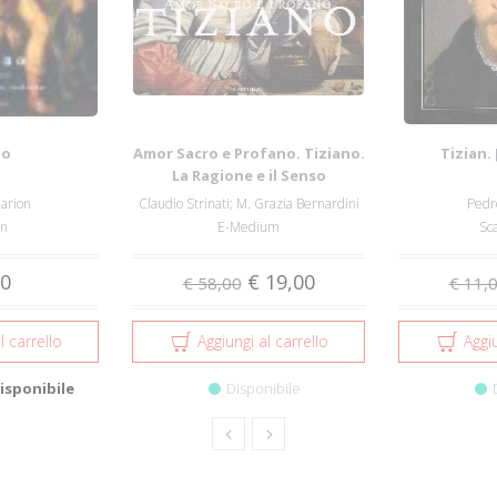
no
Amor Sacro e Profano. Tiziano.
Tizian.
La Ragione e il Senso
arion
Claudio Strinati; M. Grazia Bernardini
Pedro
nn
E-Medium
Sc
90
€ 19,00
€ 58,00
€ 11,
l carrello
Aggiungi al carrello
Aggiu
isponibile
Disponibile