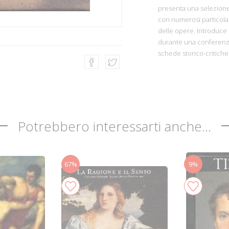
presenta una selezione 
con numerosi particolar
delle opere. Introduce l
durante una conferenza
schede storico-critiche 
Potrebbero interessarti anche...
67%
9%