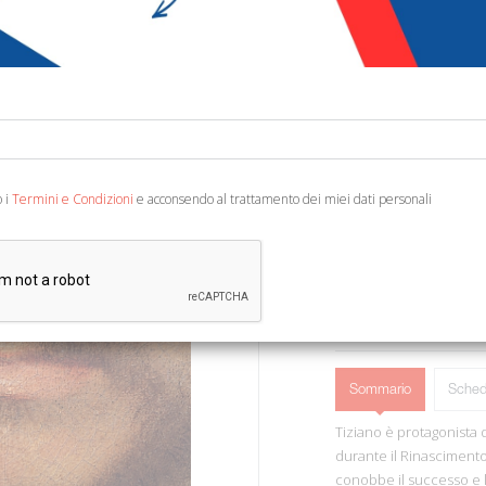
€ 25,70
€ 4
Codice:
75843138525
Editore:
Mondadori El
Ean13:
978883702708
A cura di S. Zuffi. Sched
o i
Termini e Condizioni
e acconsendo al trattamento dei miei dati personali
b/n e col., cm 25x28. (I M
Sommario
Sched
Tiziano è protagonista d
durante il Rinascimento
conobbe il successo e la