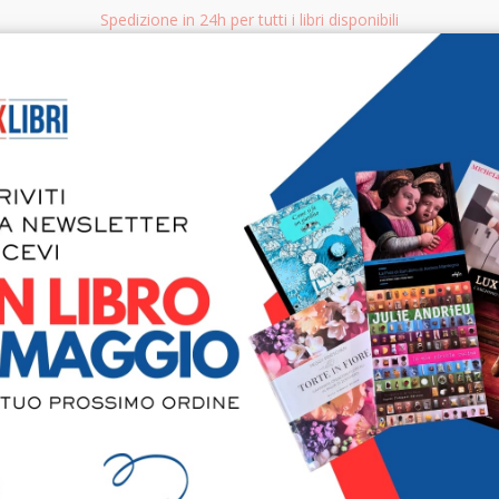
Spedizione in 24h per tutti i libri disponibili
bri.it
Rice
CERCA
AGGISTICA
LIBRI PER BAMBINI E RAGAZZI
MANUALI - GUIDE - CORSI
S
Tiziano