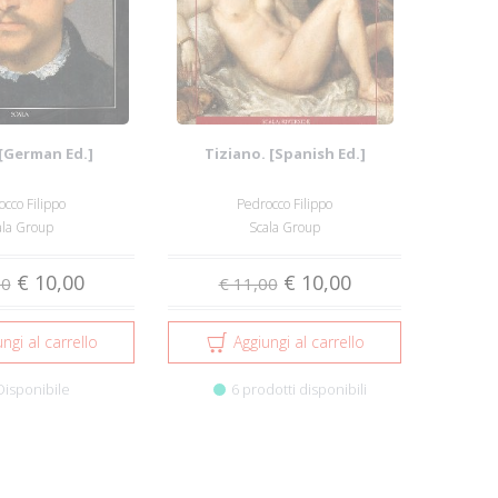
 [German Ed.]
Tiziano. [Spanish Ed.]
cco Filippo
Pedrocco Filippo
ala Group
Scala Group
€ 10,00
€ 10,00
00
€ 11,00
ngi al carrello
Aggiungi al carrello
Disponibile
6 prodotti disponibili