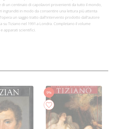
di un centinaio di capolavori provenienti da tutto il mondo,
i ingranditi in modo da consentire una lettura più attenta
'opera un saggio tratto dall'intervento prodotto dall'autore
 su Tiziano nel 1991 a Londra. Completano il volume
e apparati scientifici.
9%