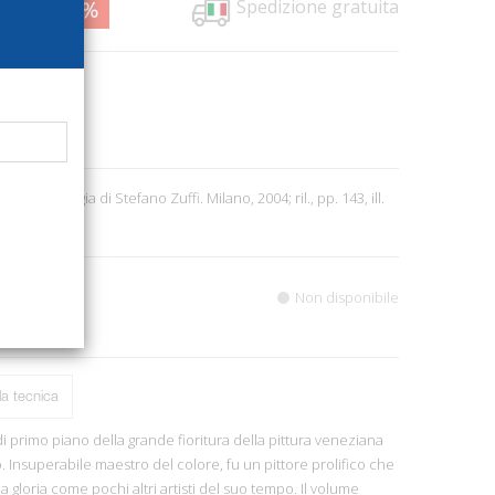
Spedizione gratuita
9,00
48%
379
ecta
7
e e cronologia di Stefano Zuffi. Milano, 2004; ril., pp. 143, ill.
aestri).
Non disponibile
a tecnica
i primo piano della grande fioritura della pittura veneziana
. Insuperabile maestro del colore, fu un pittore prolifico che
 gloria come pochi altri artisti del suo tempo. Il volume