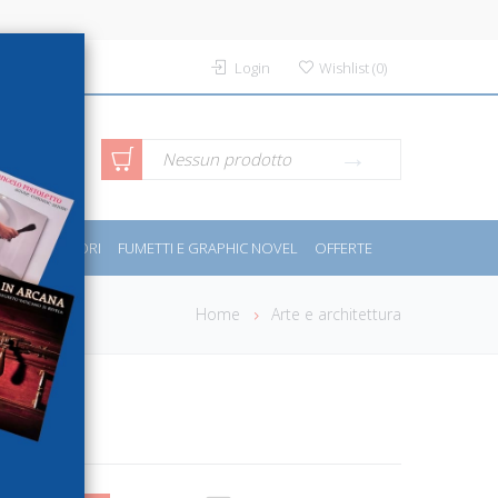
Login
Wishlist
(
0
)
rca avanzata
Nessun prodotto
PORT E MOTORI
FUMETTI E GRAPHIC NOVEL
OFFERTE
Home
Arte e architettura