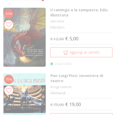
Il ramingo e la tempesta. Ediz.
61%
illustrata
Saio Ivana
Edicolors
€ 5,00
€ 12,90
Aggiungi al carrello
Disponibile
Pier Luigi Pizzi. Inventore di
75%
teatro
Arruga Lorenzo
Allemandi
€ 19,00
€ 75,00