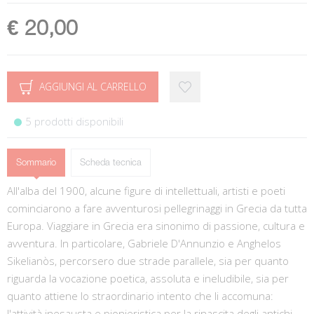
€ 20,00
AGGIUNGI AL CARRELLO
5 prodotti disponibili
Sommario
Scheda tecnica
All'alba del 1900, alcune figure di intellettuali, artisti e poeti
cominciarono a fare avventurosi pellegrinaggi in Grecia da tutta
Europa. Viaggiare in Grecia era sinonimo di passione, cultura e
avventura. In particolare, Gabriele D'Annunzio e Anghelos
Sikelianòs, percorsero due strade parallele, sia per quanto
riguarda la vocazione poetica, assoluta e ineludibile, sia per
quanto attiene lo straordinario intento che li accomuna:
l'attività inesausta e pionieristica per la rinascita degli antichi