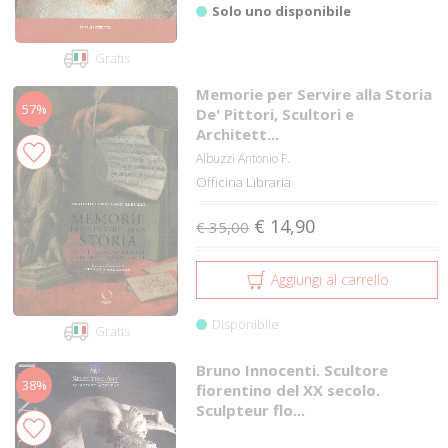
Solo uno disponibile
Gratis
Memorie per Servire alla Storia
57%
De' Pittori, Scultori e
Architett...
Albuzzi Antonio F.
Officina Libraria
€ 14,90
€ 35,00
Aggiungi al carrello
Disponibile
Gratis
Bruno Innocenti. Scultore
38%
fiorentino del XX secolo.
Sculpteur flo...