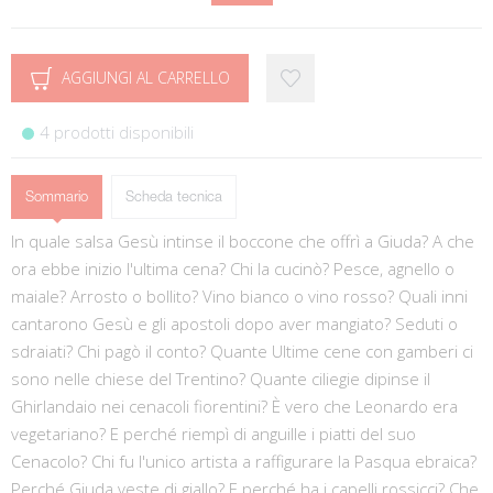
AGGIUNGI AL CARRELLO
4 prodotti disponibili
Sommario
Scheda tecnica
In quale salsa Gesù intinse il boccone che offrì a Giuda? A che
ora ebbe inizio l'ultima cena? Chi la cucinò? Pesce, agnello o
maiale? Arrosto o bollito? Vino bianco o vino rosso? Quali inni
cantarono Gesù e gli apostoli dopo aver mangiato? Seduti o
sdraiati? Chi pagò il conto? Quante Ultime cene con gamberi ci
sono nelle chiese del Trentino? Quante ciliegie dipinse il
Ghirlandaio nei cenacoli fiorentini? È vero che Leonardo era
vegetariano? E perché riempì di anguille i piatti del suo
Cenacolo? Chi fu l'unico artista a raffigurare la Pasqua ebraica?
Perché Giuda veste di giallo? E perché ha i capelli rossicci? Che