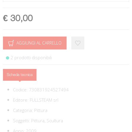
€ 30,00
AGGIUNGI AL CARRELLO
2 prodotti disponibili
Scheda tecnica
Codice:
730831924527494
Editore:
FULLSTEAM srl
Categoria:
Pittura
Soggetti:
Pittura,
Scultura
Anno: 2009