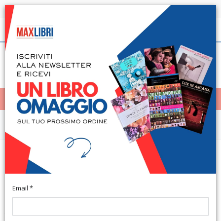
Spedizione in 24h per tutti i libri disponibili
Italiano
(0)
(
0
)
< Home
MENÙ
Arte e architettura
ArtVerona. Fiera d'arte moderna
e contemporanea
Email *
Verona, Verona fiere, 17 settembre - 21 settembre 2009.
Testo Italiano e Inglese. VERONA, 2009; br., pp. 505, tavv. b/n e