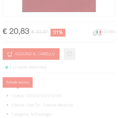
€ 20,83
Gratis
€ 30,00
31%
AGGIUNGI AL CARRELLO
3 prodotti disponibili
Scheda tecnica
Codice:
729262926978769
Editore:
Utet Div. Scienze Mediche
Categoria:
Archeologia