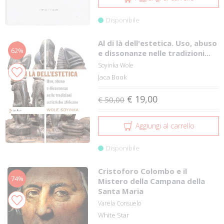
Disponibile
Al di là dell'estetica. Uso, abuso
62%
e dissonanze nelle tradizioni...
Soyinka Wole
Jaca Book
€ 19,00
€ 50,00
Aggiungi al carrello
Disponibile
Cristoforo Colombo e il
74%
Mistero della Campana della
Santa Maria
Varela Consuelo
White Star