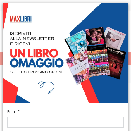
Spedizione in 24h per tutti i libri disponibili
Italiano
(0)
(
0
)
< Home
MENÙ
Arte e architettura
Dispense del Corso di Laurea in
Disegno Industriale di Firenze
Email *
Firenze, 2007; br., pp. 120, ill., cm 15,5x19.