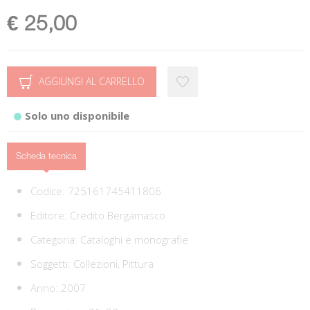
€ 25,00
AGGIUNGI AL CARRELLO
Solo uno disponibile
Scheda tecnica
Codice:
725161745411806
Editore:
Credito Bergamasco
Categoria:
Cataloghi e monografie
Soggetti:
Collezioni,
Pittura
Anno: 2007