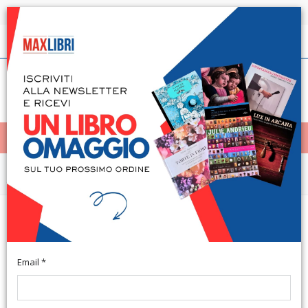
Spedizione in 24h per tutti i libri disponibili
Italiano
(0)
(
0
)
< Home
MENÙ
Arte e architettura
Premio internazionale di
architettura Andrea Palladio 1989
Email *
Milano, 1989; br., pp. 131, ill. b/n, cm 22x24. (Architettura).
(Varia).