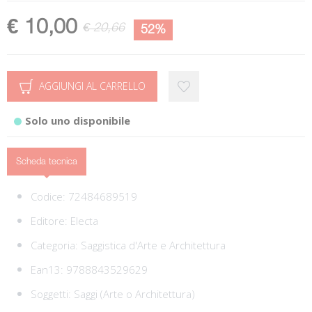
€ 10,00
€ 20,66
52%
AGGIUNGI AL CARRELLO
Solo uno disponibile
Scheda tecnica
Codice:
72484689519
Editore:
Electa
Categoria:
Saggistica d'Arte e Architettura
Ean13:
9788843529629
Soggetti:
Saggi (Arte o Architettura)