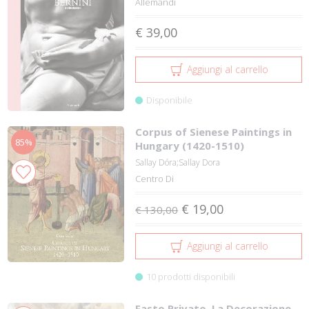
Allemandi
€ 39,00
Aggiungi al carrello
Disponibile
Corpus of Sienese Paintings in
85%
Hungary (1420-1510)
Sallay Dóra;Sallay Dora
Centro Di
€ 19,00
€ 130,00
Aggiungi al carrello
10 prodotti disponibili
Fasto Privato. La Decorazione