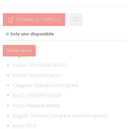
AGGIUNGI AL CARRELLO
Solo uno disponibile
Scheda tecnica
Codice:
705182942746722
Editore:
ArtstudioPaparo
Categoria:
Cataloghi e monografie
Ean13:
9788899130008
Autori:
Pescatori Vittorio
Soggetti:
Collezioni,
Fotografia,
Libro Monografico
Anno: 2014