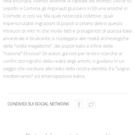
città d'Europa, Viterbo divenne la capitale del mondo; Ulisse fu
sepolto a Cortona, gli Argonauti giunsero in Etruria anziché in
Colchide; e così via. Ma quali necessità collettive, quali
imperscrutabili migrazioni di popoli si celano dietro questo
intreccio di miti? In che modo fatti e protagonisti di questa Italia
ancestrale e brulicante si ricollegano alle realtà archeologiche
delle "civiltà megalitiche", dei popoli italici e infine della
"nazione" Etrusca? Gli autori, già noti per le loro ricerche ai
confini storiografici della realtà degli antichi, ci guidano in un
viaggio che conduce alle radici della nostra identità, tra "sogno
mediterraneo" ed emancipazione italica.
CONDIVIDI SUI SOCIAL NETWORK