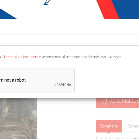
€ 20,00
Codice:
65886392849
Editore:
ETPbooks
Categoria:
Società - 
Ean13:
978618532992
o i
Termini e Condizioni
e acconsendo al trattamento dei miei dati personali
A cura di Luciani C., Ma
Sorrentino G. Atene, 2022;
AGGIUNGI AL 
Sommario
Sched
La proposta di una ras