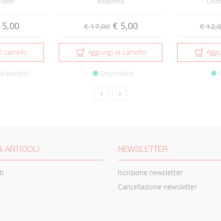
izioni
Adiaphora
China
 5,00
€ 5,00
€ 17,00
€ 12,
l carrello
Aggiungi al carrello
Aggiu
disponibili
Disponibile
& ARTICOLI
NEWSLETTER
i
Iscrizione newsletter
Cancellazione newsletter