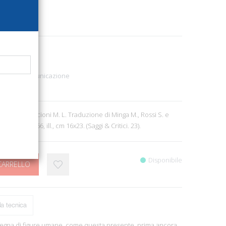
6748
Politica - Comunicazione
1
ncini N. e Piccioni M. L. Traduzione di Minga M., Rossi S. e
 br., pp. 256, ill., cm 16x23. (Saggi & Critici. 23).
Disponibile
CARRELLO
a tecnica
segna di figure umane, come questa presente, prima ancora