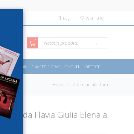
Login
Wishlist
(
0
)
rca avanzata
Nessun prodotto
PORT E MOTORI
FUMETTI E GRAPHIC NOVEL
OFFERTE
Home
Arte e architettura
ecia (da Flavia Giulia Elena a
s)