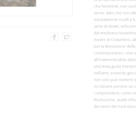
che femminili, non vuol
serve, dato che non ab
mentalmente inutili e 
serie di ritratti, selez
dal medioevo bizantino a
madre di Costantino, al
per la liberazione della 
contemporaneo. Una ul
all'indimenticabile att
una linea guida interpr
nell'arte, essendo gioco
non solo può mettere i
ricostruire persino un 
comprendere, come nel 
Rivoluzione, quale inf
decisioni dei ruoli masc