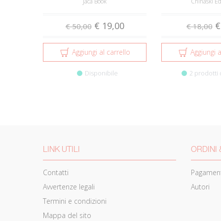
Jaca Book
Chinaski Ed
€ 19,00
€
€ 50,00
€ 18,00
Aggiungi al carrello
Aggiungi a
Disponibile
2 prodotti 
LINK UTILI
ORDINI 
Contatti
Pagament
Avvertenze legali
Autori
Termini e condizioni
Mappa del sito