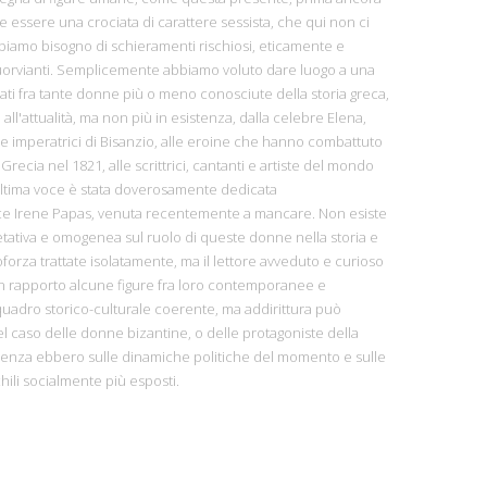
e essere una crociata di carattere sessista, che qui non ci
biamo bisogno di schieramenti rischiosi, eticamente e
fuorvianti. Semplicemente abbiamo voluto dare luogo a una
ionati fra tante donne più o meno conosciute della storia greca,
ll'attualità, ma non più in esistenza, dalla celebre Elena,
le imperatrici di Bisanzio, alle eroine che hanno combattuto
Grecia nel 1821, alle scrittrici, cantanti e artiste del mondo
tima voce è stata doverosamente dedicata
rice Irene Papas, venuta recentemente a mancare. Non esiste
etativa e omogenea sul ruolo di queste donne nella storia e
forza trattate isolatamente, ma il lettore avveduto e curioso
n rapporto alcune figure fra loro contemporanee e
quadro storico-culturale coerente, ma addirittura può
caso delle donne bizantine, o delle protagoniste della
luenza ebbero sulle dinamiche politiche del momento e sulle
hili socialmente più esposti.