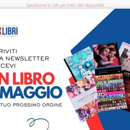
Spedizione in 24h per tutti i libri disponibili
bri.it
Rice
CERCA
AGGISTICA
LIBRI PER BAMBINI E RAGAZZI
MANUALI - GUIDE - CORSI
S
Donne di Gr
Irene Papa