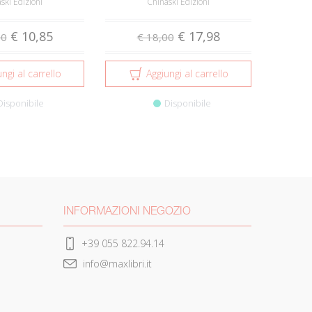
ski Edizioni
Chinaski Edizioni
€ 10,85
€ 17,98
00
€ 18,00
ngi al carrello
Aggiungi al carrello
Disponibile
Disponibile
INFORMAZIONI NEGOZIO
+39 055 822.94.14
info@maxlibri.it