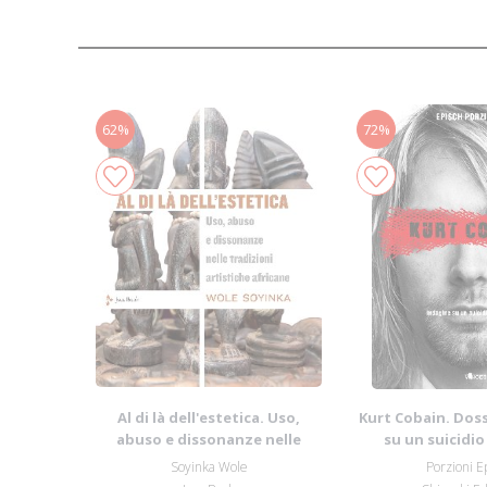
62%
72%
Al di là dell'estetica. Uso,
Kurt Cobain. Doss
abuso e dissonanze nelle
su un suicidi
tradizioni...
Soyinka Wole
Porzioni E