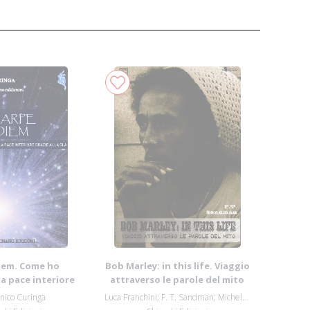
iem. Come ho
Bob Marley: in this life. Viaggio
a pace interiore
attraverso le parole del mito
e alla SLA
ico Curinga
Luca Franchini; F. T. Sandman; Michele Pos...