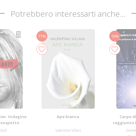
Potrebbero interessarti anche...
71%
10%
ier. Indagine
Ape bianca
Carpe d
o sospetto
raggiunto l
grazi
pìsch
Valentina Villani
Domen