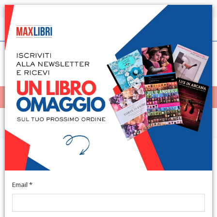
Spedizione in 24h per tutti i libri disponibili
Italiano
(0)
(
0
)
< Home
MENÙ
Arte e architettura
L'Incoronazione della Vergine del
Botticelli. Restauro e ricerche
Email *
Firenze, Galleria degli Uffizi, gennaio - febbraio 1990. A cura di
Marco Ciatti. Firenze, 1990; br., pp. 141, ill. b/n num. n.t., cm