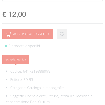
€ 12,00
AGGIUNGI AL CARRELLO
2 prodotti disponibili
Scheda tecnica
Codice:
6417219888998
Editore:
EDIFIR
Categoria:
Cataloghi e monografie
Soggetti:
Opere d'Arte,
Pittura,
Restauro Tecniche di
conservazione Beni Culturali