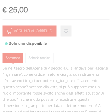
€ 25,00
AGGIUNGI AL CARRELLO
Solo uno disponibile
Sommario
Scheda tecnica
Se nel teatro dell'Atene di V secolo a.C. si andava per lasciarsi
"ingannare", come ci dice il retore Gorgia, quali strumenti
sfruttavano i tragici per poter raggiungere efficacemente
questo scopo? Accanto alla vista, si può supporre che un
ruolo importante fosse svolto anche dagli effetti acustici? Di
che tipo? In che modo possiamo ricostruire questa
dimensione in gran parte perduta dal lettore moderno? A
questi e ad altri interrogativi tenta di rispondere Rumori di