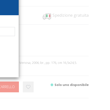
Spedizione gratuita
9590
oni
 Spiritualità
6
 Mazzarone A. Venosa, 2006; br., pp. 176, cm 16,5x24,5.
Solo uno disponibile
CARRELLO