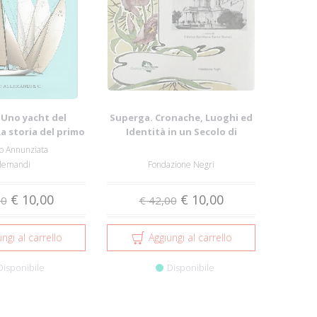
 Uno yacht del
Superga. Cronache, Luoghi ed
a storia del primo
Identità in un Secolo di
metri s...
Cartoline
o Annunziata
llemandi
Fondazione Negri
€ 10,00
€ 10,00
00
€ 42,00
ngi al carrello
Aggiungi al carrello
Disponibile
Disponibile