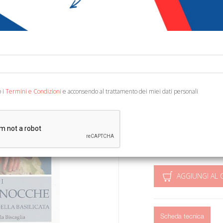
€ 15,00
Codice:
63082203293
Editore:
Osanna Edizi
Categoria:
Religione e
o i
Termini e Condizioni
e acconsendo al trattamento dei miei dati personali
Ean13:
978888167251
A cura di Biscaglia C. e
(Piccola Biblioteca. 8).
AGGIUNGI AL 
Scheda tecnica