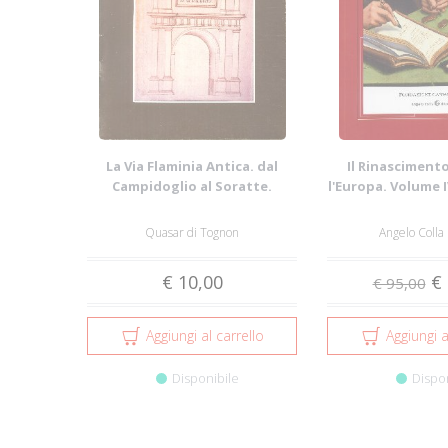
La Via Flaminia Antica. dal
Il Rinascimento
Campidoglio al Soratte.
l'Europa. Volume 
e cultu
Quasar di Tognon
Angelo Colla
€ 10,00
€ 
€ 95,00
Aggiungi al carrello
Aggiungi a
Disponibile
Dispo