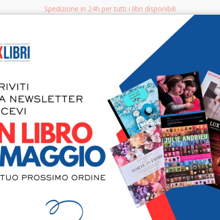
Spedizione in 24h per tutti i libri disponibili
bri.it
Rice
CERCA
AGGISTICA
LIBRI PER BAMBINI E RAGAZZI
MANUALI - GUIDE - CORSI
S
L'episcopio
nella storia
Basilicata