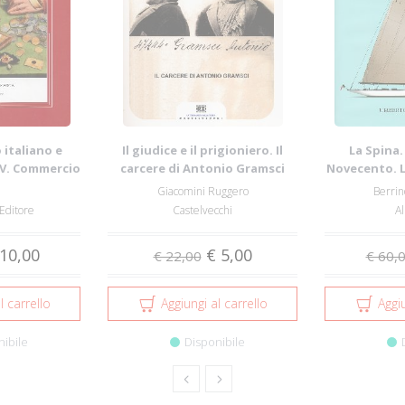
 italiano e
Il giudice e il prigioniero. Il
La Spina.
IV. Commercio
carcere di Antonio Gramsci
Novecento. L
...
12 
Giacomini Ruggero
Berrin
 Editore
Castelvecchi
A
10,00
€ 5,00
€ 22,00
€ 60,
l carrello
Aggiungi al carrello
Aggiu
nibile
Disponibile