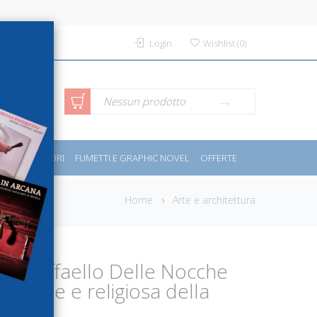
Login
Wishlist
(
0
)
rca avanzata
Nessun prodotto
PORT E MOTORI
FUMETTI E GRAPHIC NOVEL
OFFERTE
Home
Arte e architettura
 di Raffaello Delle Nocche
 sociale e religiosa della