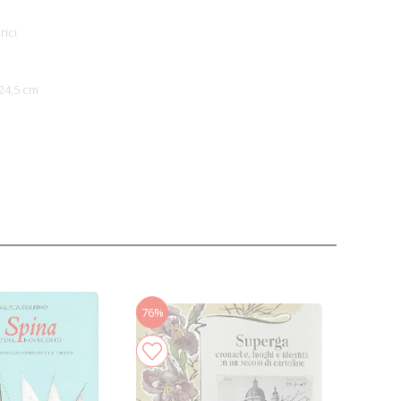
rici
24,5 cm
76%