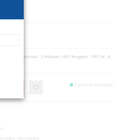
43
e Charta, 11 gennaio - 2 febbraio 1997. Bergamo, 1997; br., ill.
2 prodotti disponibili
CARRELLO
co
e Disegno - Monografie