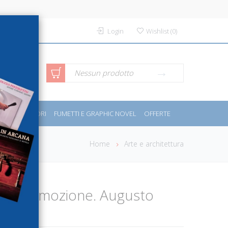
Login
Wishlist
(
0
)
rca avanzata
Nessun prodotto
PORT E MOTORI
FUMETTI E GRAPHIC NOVEL
OFFERTE
Home
Arte e architettura
 dell' emozione. Augusto