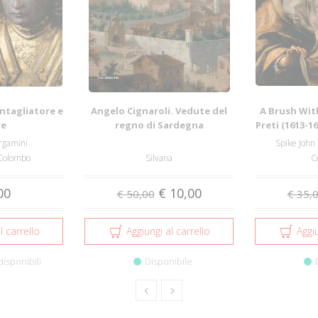
intagliatore e
Angelo Cignaroli. Vedute del
A Brush Wit
re
regno di Sardegna
Preti (1613-1
rgamini
Spike John 
 Colombo
Silvana
C
00
€ 10,00
€ 50,00
€ 35,
l carrello
Aggiungi al carrello
Aggiu
disponibili
Disponibile