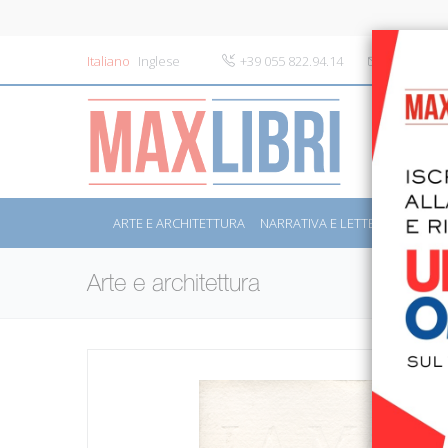
Italiano
Inglese
+39 055 822.94.14
info@maxli
ARTE E ARCHITETTURA
NARRATIVA E LETTERATURA
S
Arte e architettura