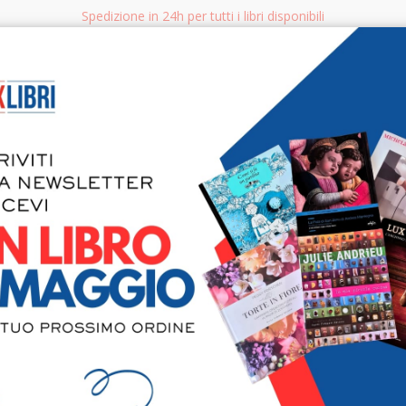
Spedizione in 24h per tutti i libri disponibili
bri.it
Rice
CERCA
AGGISTICA
LIBRI PER BAMBINI E RAGAZZI
MANUALI - GUIDE - CORSI
S
La materia
Sciacca