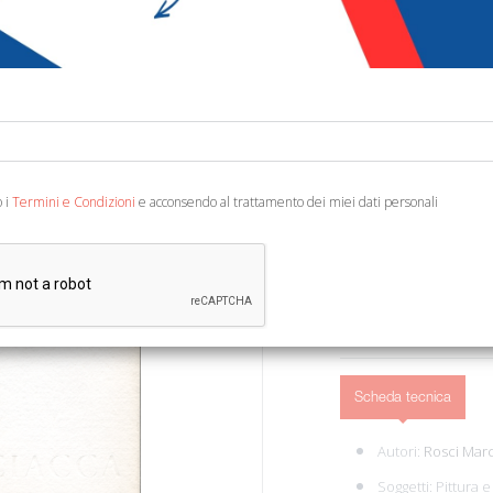
€ 12,91
Codice:
62441355859
Categoria:
Pittura
Bergamo, Galleria d' Art
o i
Termini e Condizioni
e acconsendo al trattamento dei miei dati personali
col., cm 21x31.
AGGIUNGI AL 
Scheda tecnica
Autori:
Rosci Mar
Soggetti:
Pittura 