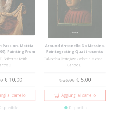
h Passion. Mattia
Around Antonello Da Messina.
699). Painting From
Reintegrating Quattrocento
Nor...
Culture.
T.;Sciberras Keith
Talvacchia Bette;Kwakkelstein Michael W.
entro Di
Centro Di
€ 10,00
€ 5,00
00
€ 25,00
ngi al carrello
Aggiungi al carrello
Disponibile
Disponibile