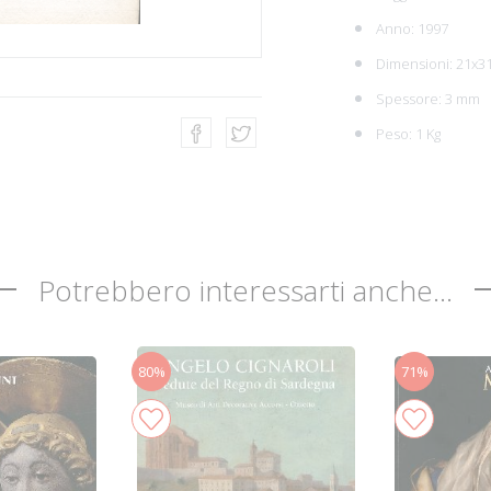
Anno: 1997
Dimensioni: 21x3
Spessore: 3 mm
Peso: 1 Kg
Potrebbero interessarti anche...
80%
71%