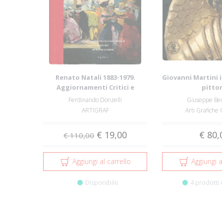
Renato Natali 1883-1979.
Giovanni Martini 
Aggiornamenti Critici e
pitto
Documentari con ...
Ferdinando Donzelli
Giuseppe Be
ARTIGRAF
Arti Grafiche
€ 19,00
€ 80,
€ 110,00
Aggiungi al carrello
Aggiungi a
Disponibile
4 prodotti 