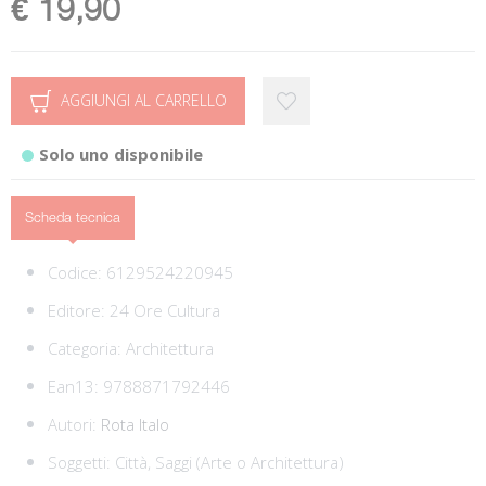
€ 19,90
AGGIUNGI AL CARRELLO
Solo uno disponibile
Scheda tecnica
Codice:
6129524220945
Editore:
24 Ore Cultura
Categoria:
Architettura
Ean13:
9788871792446
Autori:
Rota Italo
Soggetti:
Città,
Saggi (Arte o Architettura)