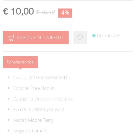
€ 10,00
€ 10,40
4%
Disponibile
AGGIUNGI AL CARRELLO
Scheda tecnica
Codice:
603631628846415
Editore:
Free Books
Categoria:
Arte e architettura
Ean13:
9788895195612
Autori:
Moore Terry
Soggetti:
Fumetti