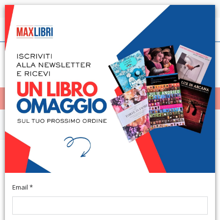
Spedizione in 24h per tutti i libri disponibili
Italiano
(0)
(
0
)
< Home
MENÙ
Arte e architettura
Strangers in Paradise. Vol. 10. La
Mia Altra Vita
Email *
A cura di A. Materia. Città di Castello, 2007; ril., pp. 96, ill. b/n,
cm 17,5x26,5. (Strangers in Paradise. 10).