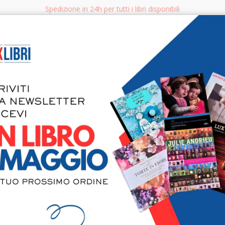
Spedizione in 24h per tutti i libri disponibili
bri.it
Rice
CERCA
AGGISTICA
LIBRI PER BAMBINI E RAGAZZI
MANUALI - GUIDE - CORSI
S
Conrad