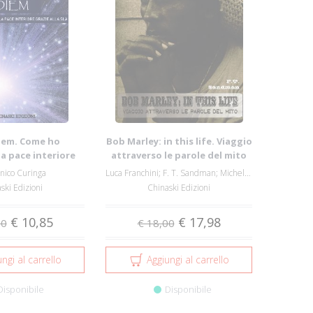
iem. Come ho
Bob Marley: in this life. Viaggio
a pace interiore
attraverso le parole del mito
e alla SLA
ico Curinga
Luca Franchini; F. T. Sandman; Michele Pos...
ski Edizioni
Chinaski Edizioni
€ 10,85
€ 17,98
00
€ 18,00
ngi al carrello
Aggiungi al carrello
Disponibile
Disponibile