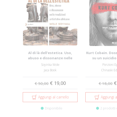
Al di là dell'estetica. Uso,
Kurt Cobain. Doss
abuso e dissonanze nelle
su un suicidi
tradizioni...
Soyinka Wole
Porzioni E
Jaca Book
Chinaski Ed
€ 19,00
€
€ 50,00
€ 18,00
Aggiungi al carrello
Aggiungi a
Disponibile
2 prodotti 