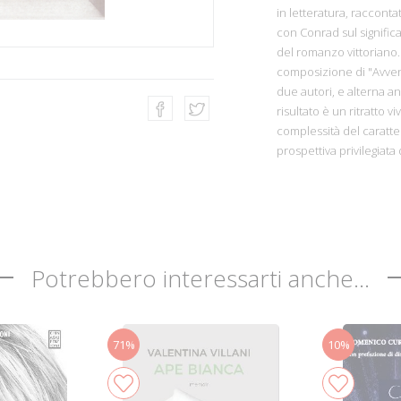
in letteratura, raccont
con Conrad sul significa
del romanzo vittoriano. 
composizione di "Avven
due autori, e alterna aned
risultato è un ritratto 
complessità del caratter
prospettiva privilegiata
Potrebbero interessarti anche...
71%
10%