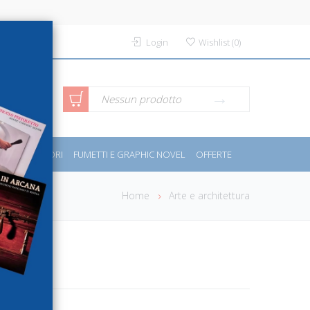
Login
Wishlist
(
0
)
rca avanzata
Nessun prodotto
PORT E MOTORI
FUMETTI E GRAPHIC NOVEL
OFFERTE
Home
Arte e architettura