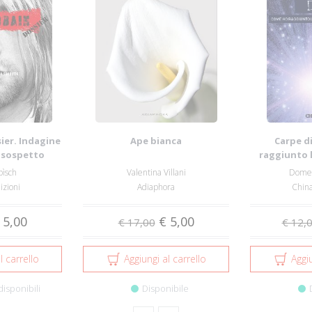
ier. Indagine
Ape bianca
Carpe d
o sospetto
raggiunto l
grazi
pìsch
Valentina Villani
Domen
izioni
Adiaphora
China
 5,00
€ 5,00
€ 17,00
€ 12,
l carrello
Aggiungi al carrello
Aggiu
disponibili
Disponibile