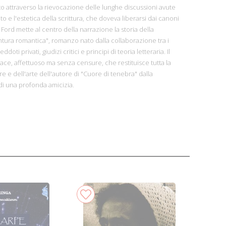
ato attraverso la rievocazione delle lunghe discussioni avute
to e l'estetica della scrittura, che doveva liberarsi dai canoni
Ford mette al centro della narrazione la storia della
tura romantica", romanzo nato dalla collaborazione tra i
doti privati, giudizi critici e principi di teoria letteraria. Il
vivace, affettuoso ma senza censure, che restituisce tutta la
e e dell'arte dell'autore di "Cuore di tenebra" dalla
 di una profonda amicizia.