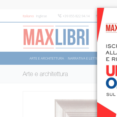
Italiano
Inglese
+39 055 822.94.14
info@maxli
ARTE E ARCHITETTURA
NARRATIVA E LETTERATURA
S
Arte e architettura