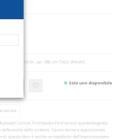
2317
rcheologia
4
C. Roma, 2014; br., pp. 188, cm 15x22. (Ritratti).
Solo uno disponibile
CARRELLO
a tecnica
di Joseph Conrad, Ford Madox Ford scrisse questa biografia
o della morte dello scrittore. Opera densa e appassionata,
icordi, questo libro è anche un manifesto dell'Impressionismo