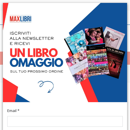
Spedizione in 24h per tutti i libri disponibili
Italiano
(0)
(
0
)
< Home
MENÙ
Arte e architettura
Fronte Nord Est. Cronache dalla
grande guerra
Email *
Castelfranco Veneto, 2014; br., pp. 144, ill. b/n, cm 14,5x21.
(Storia).