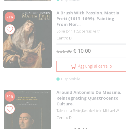
A Brush With Passion. Mattia
71%
Preti (1613-1699). Painting
From Nor...
Spike John T.;Sciberras Keith
Centro Di
€ 10,00
€ 35,00
Aggiungi al carrello
Disponibile
Around Antonello Da Messina.
80%
Reintegrating Quattrocento
Culture.
Talvacchia Bette;Kwakkelstein Michael W.
Centro Di