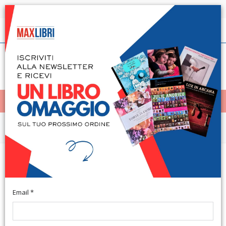
Spedizione in 24h per tutti i libri disponibili
Italiano
(0)
(
0
)
< Home
MENÙ
Arte e architettura
Esko Männikkö. Time flies. A
Highlight
Email *
Reggio Emilia, Collezione Maramotti, 17 maggio - 27 settembre
2015. Cinisello Balsamo, 2015; br., pp. 72, 60 ill. col., cm