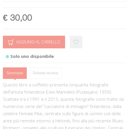
€ 30,00
AGGIUNGI AL CARRELLO
Solo uno disponibile
Sommario
Scheda tecnica
Questo libro a soffietto presenta cinquanta fotografie
dell'artista finlandese Esko Männikkö (Pudasjärvi, 1959).
Scattate tra il 1991 e il 2013, queste fotografie sono tratte da
numerose serie del "cacciatore di immagini" finlandese, dalla
celebre Female Pike, centrata sulle figure di uomini soli delle
aree più remote intorno a Helsinki, fino alla più recente Blues
Brothers, omaggio alle sculture funerarie dei cimiteri. Centrali