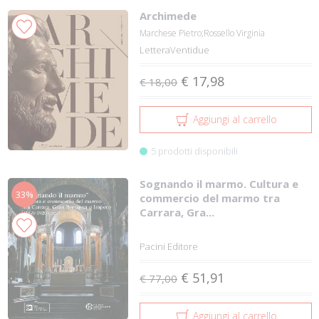
Archimede
Marchese Pietro;Rossello Virginia
LetteraVentidue
€ 17,98
€ 18,00
Aggiungi al carrello
5 prodotti disponibili
Sognando il marmo. Cultura e
33%
commercio del marmo tra
Carrara, Gra...
Pacini Editore
€ 51,91
€ 77,00
Aggiungi al carrello