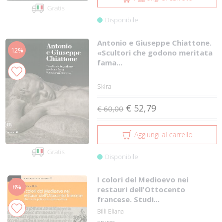
Gratis
Disponibile
Antonio e Giuseppe Chiattone.
12%
«Scultori che godono meritata
fama...
Skira
€ 52,79
€ 60,00
Aggiungi al carrello
Gratis
Disponibile
I colori del Medioevo nei
8%
restauri dell'Ottocento
francese. Studi...
Billi Eliana