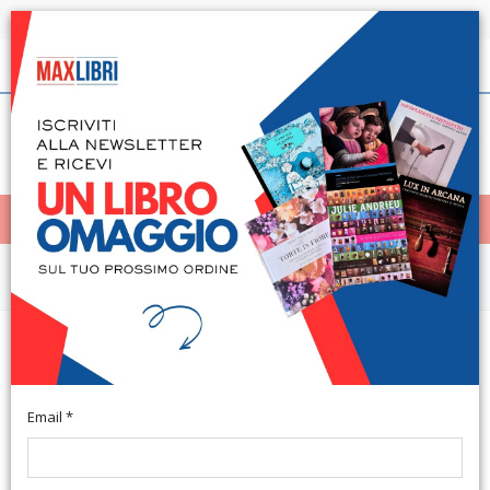
Spedizione in 24h per tutti i libri disponibili
Italiano
(0)
(
0
)
< Home
MENÙ
Arte e architettura
Piazza del Duomo Milano. Puzzle
1000 pezzi
Email *
Vercelli, cm 37x27.