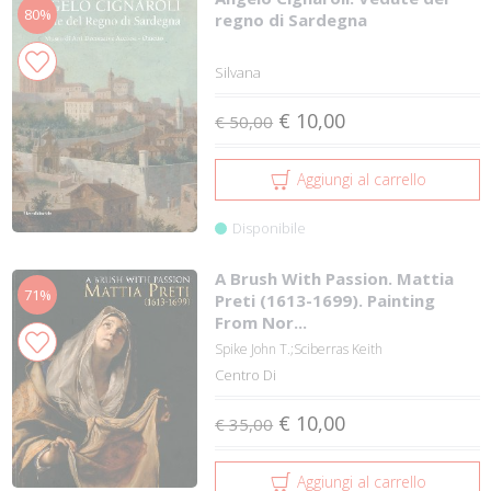
80%
regno di Sardegna
Silvana
€ 10,00
€ 50,00
Aggiungi al carrello
Disponibile
A Brush With Passion. Mattia
71%
Preti (1613-1699). Painting
From Nor...
Spike John T.;Sciberras Keith
Centro Di
€ 10,00
€ 35,00
Aggiungi al carrello