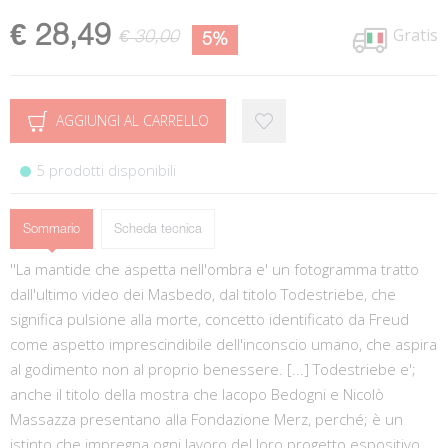
€ 28,49
Gratis
€ 30,00
5%
AGGIUNGI AL CARRELLO
5 prodotti disponibili
Sommario
Scheda tecnica
''La mantide che aspetta nell'ombra e' un fotogramma tratto
dall'ultimo video dei Masbedo, dal titolo Todestriebe, che
significa pulsione alla morte, concetto identificato da Freud
come aspetto imprescindibile dell'inconscio umano, che aspira
al godimento non al proprio benessere. [...] Todestriebe e';
anche il titolo della mostra che Iacopo Bedogni e Nicolò
Massazza presentano alla Fondazione Merz, perché; è un
istinto che impregna ogni lavoro del loro progetto espositivo.