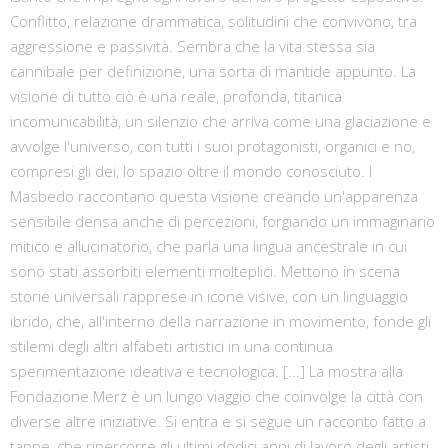
Conflitto, relazione drammatica, solitudini che convivono, tra
aggressione e passività. Sembra che la vita stessa sia
cannibale per definizione, una sorta di mantide appunto. La
visione di tutto ciò è una reale, profonda, titanica
incomunicabilità, un silenzio che arriva come una glaciazione e
avvolge l'universo, con tutti i suoi protagonisti, organici e no,
compresi gli dei, lo spazio oltre il mondo conosciuto. I
Masbedo raccontano questa visione creando un'apparenza
sensibile densa anche di percezioni, forgiando un immaginario
mitico e allucinatorio, che parla una lingua ancestrale in cui
sono stati assorbiti elementi molteplici. Mettono in scena
storie universali rapprese in icone visive, con un linguaggio
ibrido, che, all'interno della narrazione in movimento, fonde gli
stilemi degli altri alfabeti artistici in una continua
sperimentazione ideativa e tecnologica. [...] La mostra alla
Fondazione Merz è un lungo viaggio che coinvolge la città con
diverse altre iniziative. Si entra e si segue un racconto fatto a
tappe, che ripercorre gli ultimi dodici anni di lavoro degli artisti