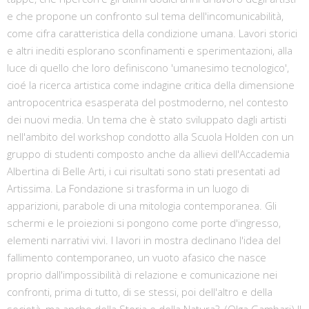
e che propone un confronto sul tema dell'incomunicabilità,
come cifra caratteristica della condizione umana. Lavori storici
e altri inediti esplorano sconfinamenti e sperimentazioni, alla
luce di quello che loro definiscono 'umanesimo tecnologico',
cioé la ricerca artistica come indagine critica della dimensione
antropocentrica esasperata del postmoderno, nel contesto
dei nuovi media. Un tema che è stato sviluppato dagli artisti
nell'ambito del workshop condotto alla Scuola Holden con un
gruppo di studenti composto anche da allievi dell'Accademia
Albertina di Belle Arti, i cui risultati sono stati presentati ad
Artissima. La Fondazione si trasforma in un luogo di
apparizioni, parabole di una mitologia contemporanea. Gli
schermi e le proiezioni si pongono come porte d'ingresso,
elementi narrativi vivi. I lavori in mostra declinano l'idea del
fallimento contemporaneo, un vuoto afasico che nasce
proprio dall'impossibilità di relazione e comunicazione nei
confronti, prima di tutto, di se stessi, poi dell'altro e della
società, ma anche della Storia e della Natura?. (Olga Gambari) Il