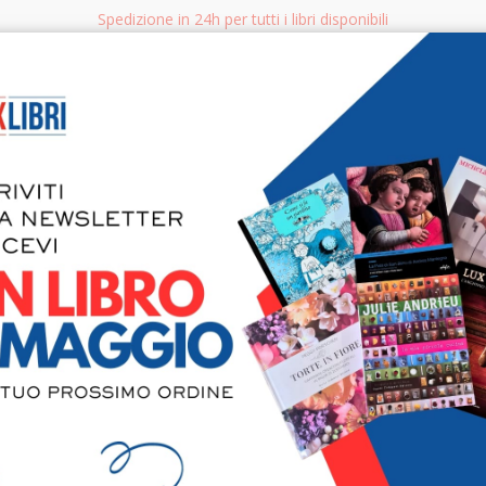
Spedizione in 24h per tutti i libri disponibili
bri.it
Rice
CERCA
AGGISTICA
LIBRI PER BAMBINI E RAGAZZI
MANUALI - GUIDE - CORSI
S
Dep studio