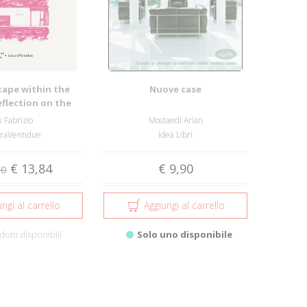
cape within the
Nuove case
eflection on the
ionship ...
i Fabrizio
Mostaedi Arian
eraVentidue
Idea Libri
€ 13,84
€ 9,90
50
ngi al carrello
Aggiungi al carrello
dotti disponibili
Solo uno disponibile