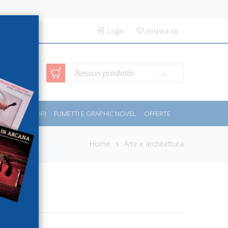
Login
Wishlist
(
0
)
rca avanzata
Nessun prodotto
PORT E MOTORI
FUMETTI E GRAPHIC NOVEL
OFFERTE
Home
Arte e architettura
. Casa