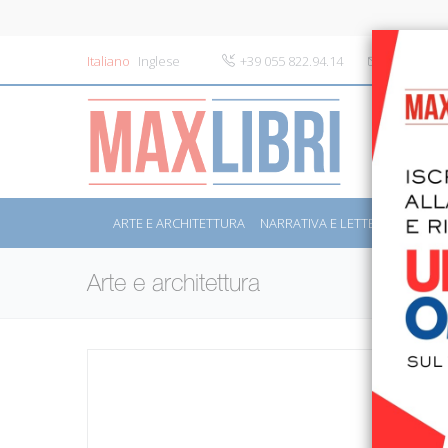
Italiano
Inglese
+39 055 822.94.14
info@maxli
ARTE E ARCHITETTURA
NARRATIVA E LETTERATURA
S
Arte e architettura