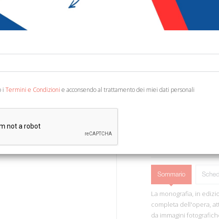
€ 10,00
Codice:
49756243328
Editore:
Forma Edizio
Categoria:
Architettu
Ean13:
978889678018
o i
Termini e Condizioni
e acconsendo al trattamento dei miei dati personali
Testo Italiano e Inglese. 
AGGIUNGI AL 
Sommario
Sched
La monografia, in edizi
completa dell'opera, at
da immagini fotografiche