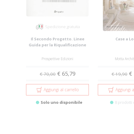
Spedizione gratuita
Il Secondo Progetto. Linee
Case a L
Guida per la Riqualificazione
dei Quar...
Prospettive Edizioni
Motta Archi
€ 65,79
€ 
€ 70,00
€ 19,90
Aggiungi al carrello
Aggiungi a
Solo uno disponibile
8 prodotti 