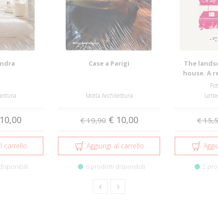
ondra
Case a Parigi
The lands
house. A r
relat
Fot
tettura
Motta Architettura
Lett
10,00
€ 10,00
€ 19,90
€ 15,
l carrello
Aggiungi al carrello
Aggiu
disponibili
6 prodotti disponibili
2 pro