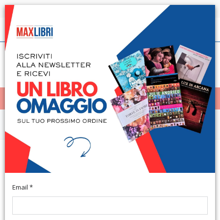
Spedizione in 24h per tutti i libri disponibili
Italiano
(0)
(
0
)
< Home
MENÙ
Arte e architettura
Disegni veneti della Collezione
Lugt
Email *
A cura di James Byam Shaw. Vicenza, 1981; pp. 143, 129 ill.
b/n, cm 15,5x21,5.