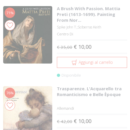
A Brush With Passion. Mattia
71%
Preti (1613-1699). Painting
From Nor...
Spike John T.;Sciberras Keith
Centro Di
€ 10,00
€ 35,00
Aggiungi al carrello
Disponibile
Trasparenze. L'Acquarello tra
76%
Romanticismo e Belle Èpoque
Allemandi
€ 10,00
€ 42,00