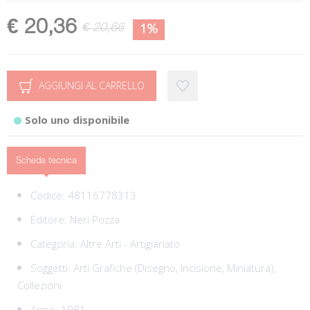
€ 20,36
€ 20,66
1%
AGGIUNGI AL CARRELLO
Solo uno disponibile
Scheda tecnica
Codice:
48116778313
Editore:
Neri Pozza
Categoria:
Altre Arti - Artigianato
Soggetti:
Arti Grafiche (Disegno, Incisione, Miniatura),
Collezioni
Anno: 1981