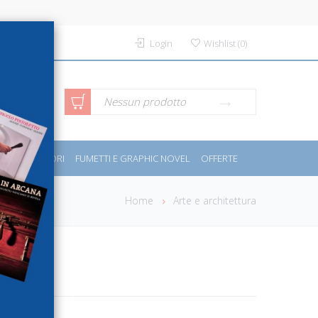
Login
Wishlist
(
0
)
rca avanzata
Nessun prodotto
PORT E MOTORI
FUMETTI E GRAPHIC NOVEL
OFFERTE
Home
Arte e architettura
erdi