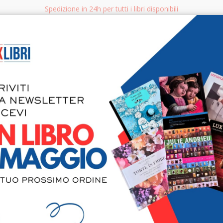
Spedizione in 24h per tutti i libri disponibili
bri.it
Rice
CERCA
AGGISTICA
LIBRI PER BAMBINI E RAGAZZI
MANUALI - GUIDE - CORSI
S
Giuseppe V