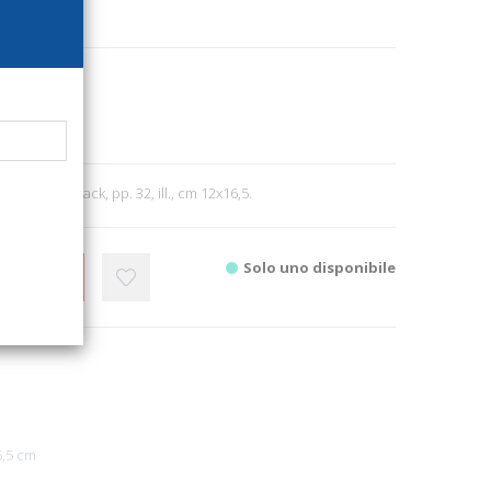
5951
itettura
09; paperback, pp. 32, ill., cm 12x16,5.
Solo uno disponibile
CARRELLO
6,5 cm