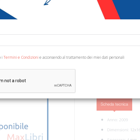
€ 3,00
Codice:
46942296133
Editore:
OGB
Categoria:
Arte e arch
German Text. Bologna, 20
o i
Termini e Condizioni
e acconsendo al trattamento dei miei dati personali
AGGIUNGI AL 
Scheda tecnica
Anno: 2009
Dimensioni: 12x1
Spessore: 4 mm