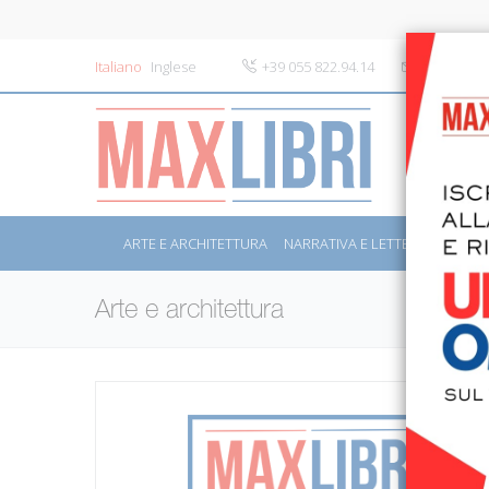
Italiano
Inglese
+39 055 822.94.14
info@maxli
ARTE E ARCHITETTURA
NARRATIVA E LETTERATURA
S
Arte e architettura