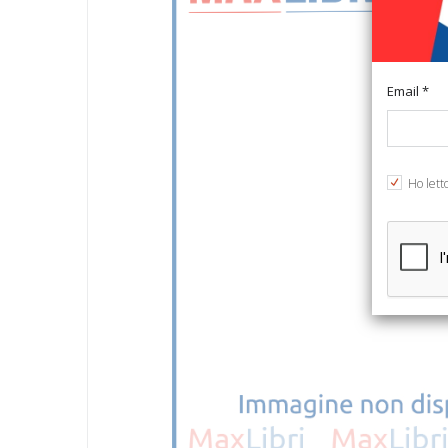
Email *
Ho lett