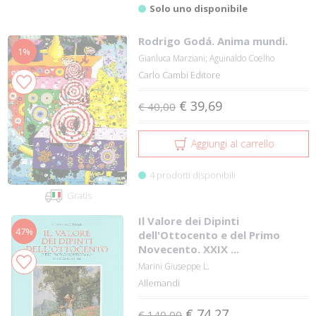
Solo uno disponibile
Rodrigo Godá. Anima mundi.
1%
Gianluca Marziani; Aguinaldo Coelho
Carlo Cambi Editore
€ 39,69
€ 40,00
Aggiungi al carrello
4 prodotti disponibili
Gratis
Il Valore dei Dipinti
47%
dell'Ottocento e del Primo
Novecento. XXIX ...
Marini Giuseppe L.
Allemandi
€ 74,27
€ 140,00