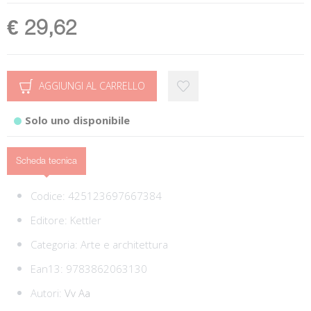
€ 29,62
AGGIUNGI AL CARRELLO
Solo uno disponibile
Scheda tecnica
Codice:
425123697667384
Editore:
Kettler
Categoria:
Arte e architettura
Ean13:
9783862063130
Autori:
Vv Aa