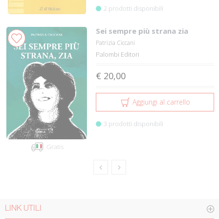
2 prodotti disponibili
Sei sempre più strana zia
Patrizia Ciccani
Palombi Editori
€ 20,00
Aggiungi al carrello
3 prodotti disponibili
Gratis
LINK UTILI