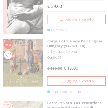
€ 39,00
Aggiungi al carrello
Disponibile
Corpus of Sienese Paintings in
85%
Hungary (1420-1510)
Sallay Dóra;Sallay Dora
Centro Di
€ 19,00
€ 130,00
Aggiungi al carrello
10 prodotti disponibili
Fasto Privato. La Decorazione
Murale in Palazzi e Ville di