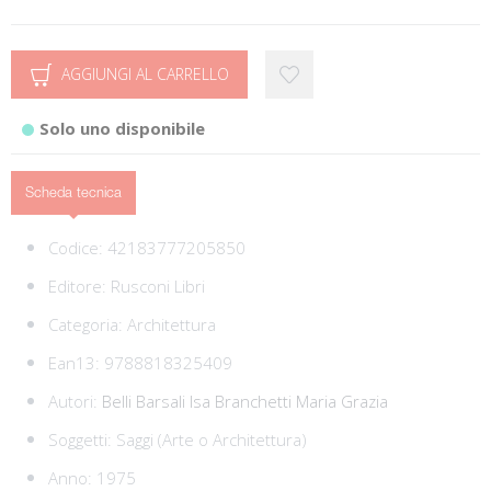
AGGIUNGI AL CARRELLO
Solo uno disponibile
Scheda tecnica
Codice:
42183777205850
Editore:
Rusconi Libri
Categoria:
Architettura
Ean13:
9788818325409
Autori:
Belli Barsali Isa
Branchetti Maria Grazia
Soggetti:
Saggi (Arte o Architettura)
Anno: 1975