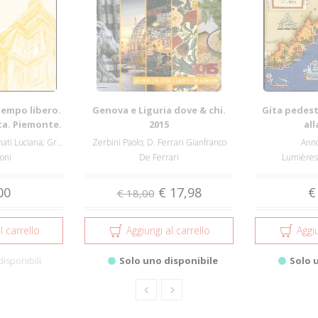
tempo libero.
Genova e Liguria dove & chi.
Gita pedest
sta. Piemonte.
2015
all
Granati Umberto; Granati Luciana; Granati ...
Zerbini Paolo; D. Ferrari Gianfranco
Anno
oni
De Ferrari
Lumières 
00
€ 17,98
€
€ 18,00
l carrello
Aggiungi al carrello
Aggiu
disponibili
Solo uno disponibile
Solo 