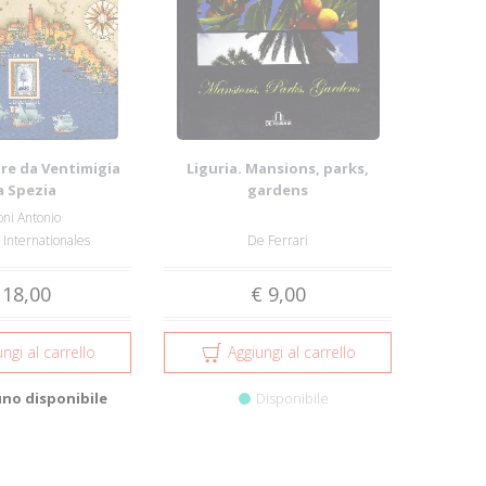
re da Ventimigia
Liguria. Mansions, parks,
a Spezia
gardens
ni Antonio
Internationales
De Ferrari
 18,00
€ 9,00
ngi al carrello
Aggiungi al carrello
uno disponibile
Disponibile