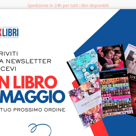
Spedizione in 24h per tutti i libri disponibili
bri.it
Rice
CERCA
AGGISTICA
LIBRI PER BAMBINI E RAGAZZI
MANUALI - GUIDE - CORSI
S
Genova e L