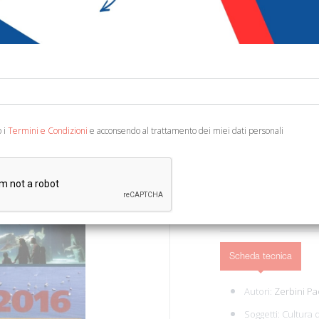
€ 14,90
€ 1
Codice:
41807316544
Editore:
De Ferrari
Categoria:
Viaggi - G
Ean13:
978886405726
o i
Termini e Condizioni
e acconsendo al trattamento dei miei dati personali
Genova, 2016; br., pp. 528
AGGIUNGI AL 
Scheda tecnica
Autori:
Zerbini Pa
Soggetti:
Cultura d