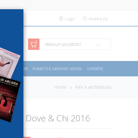
Login
Wishlist
(
0
)
rca avanzata
Nessun prodotto
PORT E MOTORI
FUMETTI E GRAPHIC NOVEL
OFFERTE
Home
Arte e architettura
iguria. Dove & Chi 2016