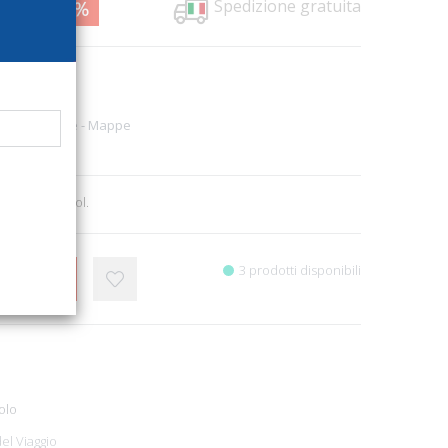
Spedizione gratuita
8,00
17%
6481
uide turistiche - Mappe
2
, ill. b/n e col.
3 prodotti disponibili
CARRELLO
olo
el Viaggio