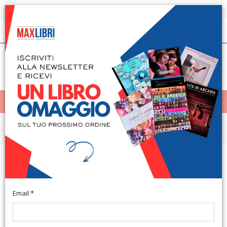
Spedizione in 24h per tutti i libri disponibili
Italiano
(0)
(
0
)
< Home
MENÙ
Arte e architettura
Lettere d'amore a mia moglie.
1932-1944
Email *
Roma, 2015; br., pp. 237, ill., cm 15x22. (Storie).