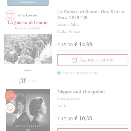
La Guerra di Gianni. Una Storia
Vera 1943-'45
Leoncini Silvia
Araba Fenice
€ 14,99
€ 15,00
Aggiungi al carrello
2 prodotti disponibili
Gratis
Filippo and the queen
41%
Roddolo Enrica
Cairo
€ 10,00
€ 17,00