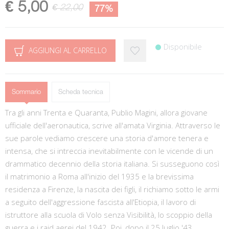
€ 5,00
€ 22,00
77%
Disponibile
AGGIUNGI AL CARRELLO
Sommario
Scheda tecnica
Tra gli anni Trenta e Quaranta, Publio Magini, allora giovane
ufficiale dell'aeronautica, scrive all'amata Virginia. Attraverso le
sue parole vediamo crescere una storia d'amore tenera e
intensa, che si intreccia inevitabilmente con le vicende di un
drammatico decennio della storia italiana. Si susseguono così
il matrimonio a Roma all'inizio del 1935 e la brevissima
residenza a Firenze, la nascita dei figli, il richiamo sotto le armi
a seguito dell'aggressione fascista all'Etiopia, il lavoro di
istruttore alla scuola di Volo senza Visibilità, lo scoppio della
guerra e i raid aerei del 1942. Poi, dopo il 25 luglio '43,