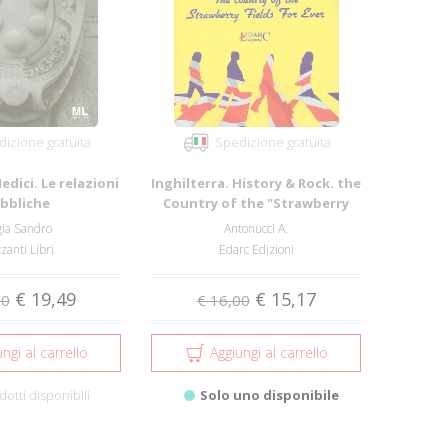
izione gratuita
Spedizione gratuita
Medici. Le relazioni
Inghilterra. History & Rock. the
bbliche
Country of the "Strawberry
Field...
gia Sandro
Antonucci A.
anti Libri
Edarc Edizioni
€ 19,49
€ 15,17
00
€ 16,00
ngi al carrello
Aggiungi al carrello
dotti disponibili
Solo uno disponibile