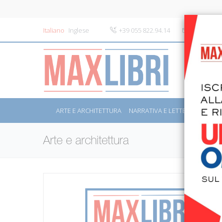
Italiano
Inglese
+39 055 822.94.14
info@maxli
ARTE E ARCHITETTURA
NARRATIVA E LETTERATURA
S
Arte e architettura