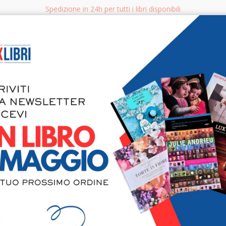
Spedizione in 24h per tutti i libri disponibili
bri.it
Rice
CERCA
AGGISTICA
LIBRI PER BAMBINI E RAGAZZI
MANUALI - GUIDE - CORSI
S
Immagini del
cultura ita