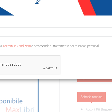
€ 10,00
€ 1
Codice:
39706152243
Editore:
Centro Edito
Categoria:
Storia - A
Ean13:
978887957006
o i
Termini e Condizioni
e acconsendo al trattamento dei miei dati personali
Firenze, 1984; br., pp. 15
AGGIUNGI AL 
Scheda tecnica
Autori:
Pii Elugger