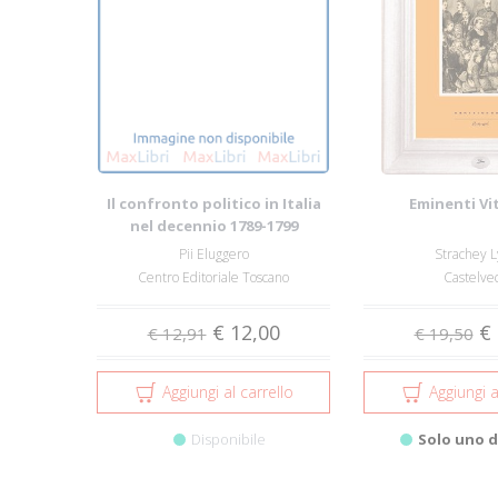
Il confronto politico in Italia
Eminenti Vi
nel decennio 1789-1799
Pii Eluggero
Strachey L
Centro Editoriale Toscano
Castelve
€ 12,00
€ 
€ 12,91
€ 19,50
Aggiungi al carrello
Aggiungi a
Disponibile
Solo uno d