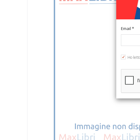
Email *
Ho lett