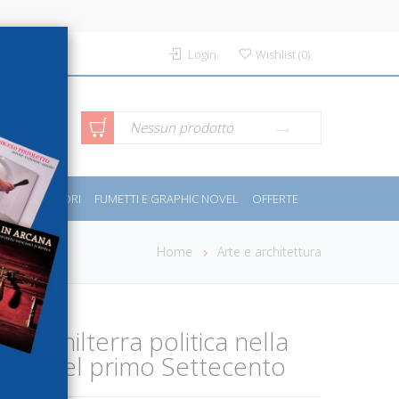
Login
Wishlist
(
0
)
rca avanzata
Nessun prodotto
PORT E MOTORI
FUMETTI E GRAPHIC NOVEL
OFFERTE
Home
Arte e architettura
l'Inghilterra politica nella
liana del primo Settecento