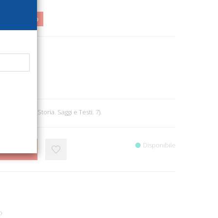
0,33
3%
4259
riale Toscano
rcheologia
0
0. (Politica e Storia. Saggi e Testi. 7).
Disponibile
CARRELLO
o