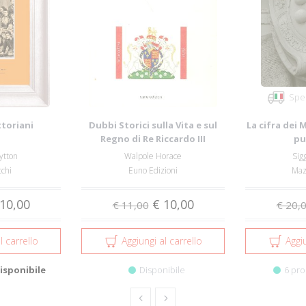
Sped
ttoriani
Dubbi Storici sulla Vita e sul
La cifra dei 
Regno di Re Riccardo III
pu
ytton
Walpole Horace
Sig
cchi
Euno Edizioni
Mazz
10,00
€ 10,00
€ 11,00
€ 20,
l carrello
Aggiungi al carrello
Aggiu
isponibile
Disponibile
6 pro