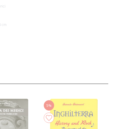
rici
4 cm
5%