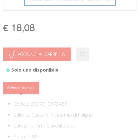
€ 18,08
AGGIUNGI AL CARRELLO
Solo uno disponibile
Scheda tecnica
Codice:
3937310673455
Editore:
Cassa di Risparmio di Foligno
Categoria:
Arte e architettura
Anno: 1989