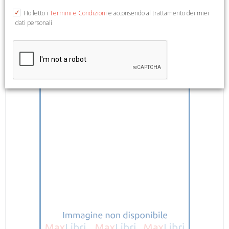
Nessi. Trascrizione del documento Laura Lametti. Foto Alberto
Ho letto i
Termini e Condizioni
e acconsendo al trattamento dei miei
Giampaoli. Foligno, 1989; pp. 63, ill., cm 25x30.
dati personali