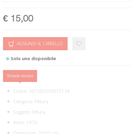
€ 15,00
AGGIUNGI AL CARRELLO
Solo uno disponibile
Scheda tecnica
Codice:
387382659073154
Categoria:
Pittura
Soggetti:
Pittura
Anno: 1970
Dimensioni: 20x30 cm