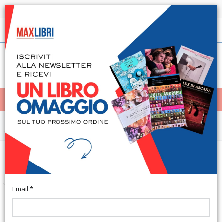
Spedizione in 24h per tutti i libri disponibili
Italiano
(0)
(
0
)
< Home
MENÙ
Arte e architettura
Erich Hubala: Die Kunst des 17.
Jahrhunderts
Email *
German Text. Berlin, edit. Verla Ullstein Gmbh, 1970;
clothbound, pp. 370, b/w and col. ill., cm 20x30. (Propylaen