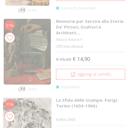
3 prodotti disponibili
Gratis
Memorie per Servire alla Storia
57%
De' Pittori, Scultori e
Architett...
Albuzzi Antonio F.
Officina Libraria
€ 14,90
€ 35,00
Aggiungi al carrello
Disponibile
Gratis
La Sfida delle Stampe. Parigi-
71%
Torino (1650-1906)
Editris 2000