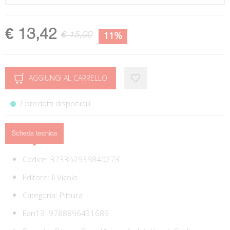
€ 13,42
€ 15,00
11%
AGGIUNGI AL CARRELLO
7 prodotti disponibili
Scheda tecnica
Codice:
373352939840273
Editore:
Il Vicolo
Categoria:
Pittura
Ean13:
9788896431689