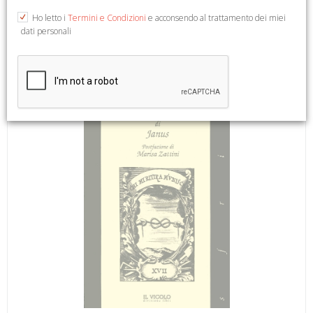
2014; br., pp. 54, cm 13,5x24. (Graphie).
Ho letto i
Termini e Condizioni
e acconsendo al trattamento dei miei
dati personali