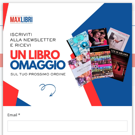
Spedizione in 24h per tutti i libri disponibili
Italiano
(0)
(
0
)
< Home
MENÙ
Arte e architettura
Il grande dizionario enciclopedico
delle Alpi
Email *
A cura di Camanni E. Scarmagno, 2008; br., pp. 1920, ill., cm
24,5x33,5. (Il Grande Dizionario Enciclopedico).