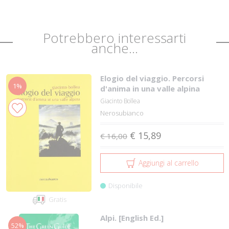
Potrebbero interessarti
anche...
Elogio del viaggio. Percorsi
1%
d'anima in una valle alpina
Giacinto Bollea
Nerosubianco
€ 15,89
€ 16,00
Aggiungi al carrello
Disponibile
Gratis
Alpi. [English Ed.]
52%