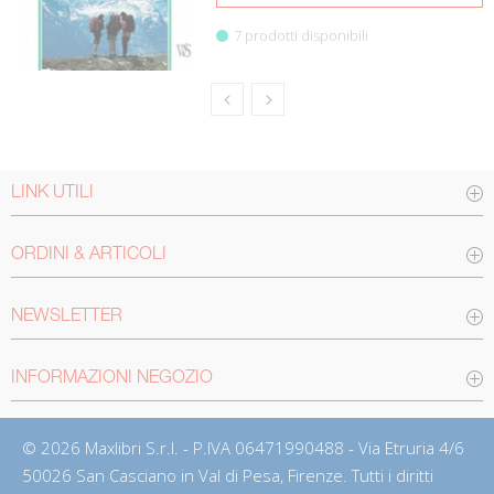
7 prodotti disponibili
LINK UTILI
ORDINI & ARTICOLI
NEWSLETTER
INFORMAZIONI NEGOZIO
© 2026 Maxlibri S.r.l. - P.IVA 06471990488 - Via Etruria 4/6
50026 San Casciano in Val di Pesa, Firenze. Tutti i diritti