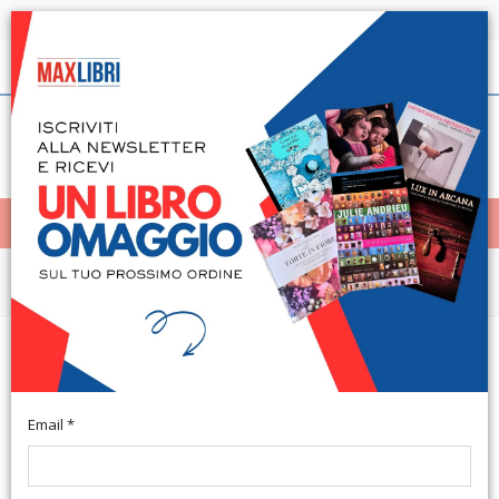
Spedizione in 24h per tutti i libri disponibili
Italiano
(0)
(
0
)
< Home
MENÙ
Arte e architettura
Annuario dell'Ambiente
Lombardia 1997
Email *
Milano, 1997; br., pp. 456, 30 ill. b/n, cm 21x28.