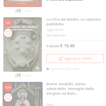
Gratis
La cifra dei Medici. Le relazioni
3%
pubbliche
Siggia Sandro
Mazzanti Libri
€ 19,49
€ 20,00
Aggiungi al carrello
6 prodotti disponibili
Gratis
Mater amabilis, mater
33%
admirabilis. Immagini della
Vergine col Bam...
Stilus