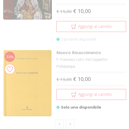
€ 10,00
€ 15,00
Aggiungi al carrello
5 prodotti disponibili
Nuovo Rinascimento
33%
P. Francesco Listri; Vito Cappellini
Polistampa
€ 10,00
€ 15,00
Aggiungi al carrello
Solo uno disponibile