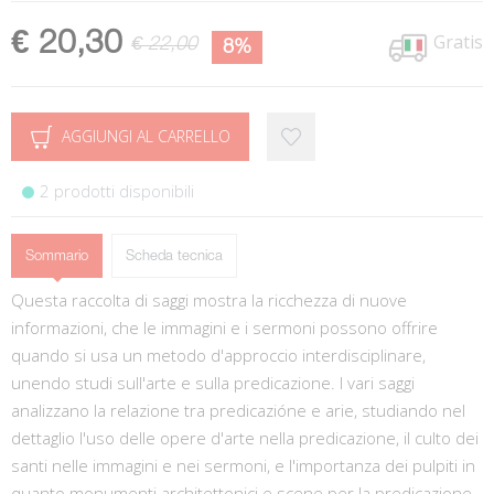
€ 20,30
Gratis
€ 22,00
8%
AGGIUNGI AL CARRELLO
2 prodotti disponibili
Sommario
Scheda tecnica
Questa raccolta di saggi mostra la ricchezza di nuove
informazioni, che le immagini e i sermoni possono offrire
quando si usa un metodo d'approccio interdisciplinare,
unendo studi sull'arte e sulla predicazione. I vari saggi
analizzano la relazione tra predicazióne e arie, studiando nel
dettaglio l'uso delle opere d'arte nella predicazione, il culto dei
santi nelle immagini e nei sermoni, e l'importanza dei pulpiti in
quanto monumenti architettonici e scene per la predicazione