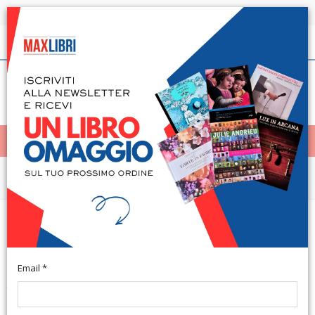
Spedizione in 24h per tutti i libri disponibili
Italiano
(0)
(
0
)
< Home
MENÙ
Arte e architettura
Predicatori, artisti e santi nella
Toscana del Rinascimento
Email *
Traduzione di Buttitta A. Firenze, 2015; br., pp. 237, ill., cm
17x24. (Studi di Storia e Documentazione Storica. 7).