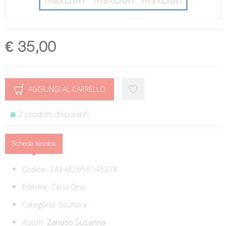
€ 35,00
AGGIUNGI AL CARRELLO
2 prodotti disponibili
Scheda tecnica
Codice:
343482956145378
Editore:
Carlo Orsi
Categoria:
Scultura
Autori:
Zanuso Susanna