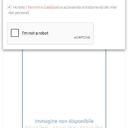
English Text. Edit by Ferdinando Corberi. Milano, 2013; ril., pp.
Ho letto i
Termini e Condizioni
e acconsendo al trattamento dei miei
76, ill. b/n, tavv. col., cm 22x30.
dati personali