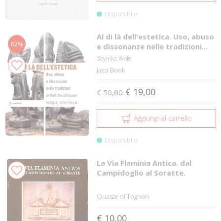
Disponibile
Al di là dell'estetica. Uso, abuso
62%
e dissonanze nelle tradizioni...
Soyinka Wole
Jaca Book
€ 19,00
€ 50,00
Aggiungi al carrello
Disponibile
La Via Flaminia Antica. dal
Campidoglio al Soratte.
Quasar di Tognon
€ 10,00