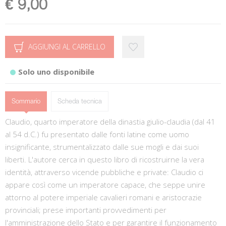
€ 9,00
AGGIUNGI AL CARRELLO
Solo uno disponibile
Sommario
Scheda tecnica
Claudio, quarto imperatore della dinastia giulio-claudia (dal 41
al 54 d.C.) fu presentato dalle fonti latine come uomo
insignificante, strumentalizzato dalle sue mogli e dai suoi
liberti. L'autore cerca in questo libro di ricostruirne la vera
identità, attraverso vicende pubbliche e private: Claudio ci
appare così come un imperatore capace, che seppe unire
attorno al potere imperiale cavalieri romani e aristocrazie
provinciali; prese importanti provvedimenti per
l'amministrazione dello Stato e per garantire il funzionamento