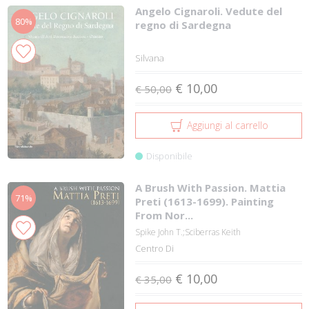
Angelo Cignaroli. Vedute del
80%
regno di Sardegna
Silvana
€ 10,00
€ 50,00
Aggiungi al carrello
Disponibile
A Brush With Passion. Mattia
71%
Preti (1613-1699). Painting
From Nor...
Spike John T.;Sciberras Keith
Centro Di
€ 10,00
€ 35,00