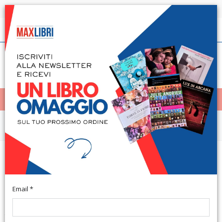
Spedizione in 24h per tutti i libri disponibili
Italiano
(0)
(
0
)
< Home
MENÙ
Arte e architettura
Emilio Isgrò. La cancellatura e altri
particolari. Opere 1966-1993
Email *
Milano, Studio Guastalla, 24 maggio 2012 - 27 luglio 2012.
Testo Italiano e Inglese. Milano, 2012; br., pp. 70, ill. e tavv. b/n