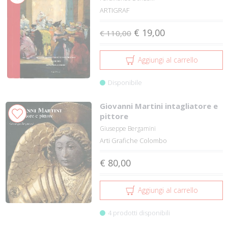
ARTIGRAF
€ 19,00
€ 110,00
Aggiungi al carrello
Disponibile
Giovanni Martini intagliatore e
pittore
Giuseppe Bergamini
Arti Grafiche Colombo
€ 80,00
Aggiungi al carrello
4 prodotti disponibili