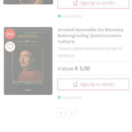
Aggiungi al carrello
Disponibile
Around Antonello Da Messina.
80%
Reintegrating Quattrocento
Culture.
Talvacchia Bette;Kwakkelstein Michael W.
Centro Di
€ 5,00
€ 25,00
Aggiungi al carrello
Disponibile