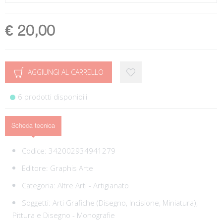
€ 20,00
AGGIUNGI AL CARRELLO
6 prodotti disponibili
Scheda tecnica
Codice:
342002934941279
Editore:
Graphis Arte
Categoria:
Altre Arti - Artigianato
Soggetti:
Arti Grafiche (Disegno, Incisione, Miniatura),
Pittura e Disegno - Monografie