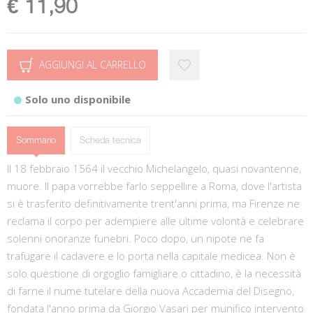
€ 11,90
AGGIUNGI AL CARRELLO
Solo uno disponibile
Sommario
Scheda tecnica
Il 18 febbraio 1564 il vecchio Michelangelo, quasi novantenne,
muore. Il papa vorrebbe farlo seppellire a Roma, dove l'artista
si è trasferito definitivamente trent'anni prima, ma Firenze ne
reclama il corpo per adempiere alle ultime volontà e celebrare
solenni onoranze funebri. Poco dopo, un nipote ne fa
trafugare il cadavere e lo porta nella capitale medicea. Non è
solo questione di orgoglio famigliare o cittadino, è la necessità
di farne il nume tutelare della nuova Accademia del Disegno,
fondata l'anno prima da Giorgio Vasari per munifico intervento