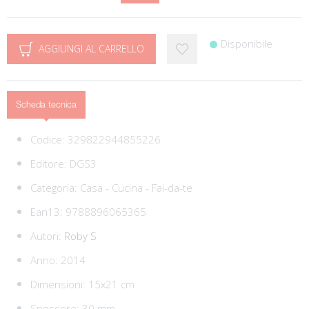
Disponibile
AGGIUNGI AL CARRELLO
Scheda tecnica
Codice:
329822944855226
Editore:
DGS3
Categoria:
Casa - Cucina - Fai-da-te
Ean13:
9788896065365
Autori:
Roby S
Anno: 2014
Dimensioni: 15x21 cm
Spessore: 30 mm