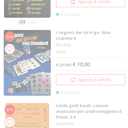
Aggiungi al carrello
Disponibile
Gratis
I segreti dei sit'n'go. Non
63%
standard
Phil Shaw
DGS3
€ 10,00
€ 27,00
Aggiungi al carrello
Disponibile
Little gold book. Lezioni
65%
avanzate per padroneggiare il
Poker 2.0
Gordon Phil